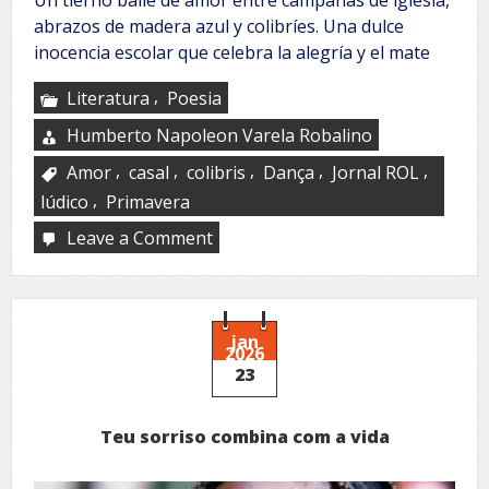
abrazos de madera azul y colibríes. Una dulce
inocencia escolar que celebra la alegría y el mate
,
Literatura
Poesia
Humberto Napoleon Varela Robalino
,
,
,
,
,
Amor
casal
colibris
Dança
Jornal ROL
,
lúdico
Primavera
Leave a Comment
on
Bailando
jan
2026
23
Teu sorriso combina com a vida