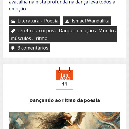
avacalha na pista profunda na dança leva todos à
emoção
,
Literatura
Poesia
Ismael Wandalika
,
,
,
,
,
cérebro
corpos
Dança
emoção
Mundo
,
músculos
ritmo
3 comentários
em
Por
trás
daquela
dança
jun
2024
11
Dançando ao ritmo da poesia