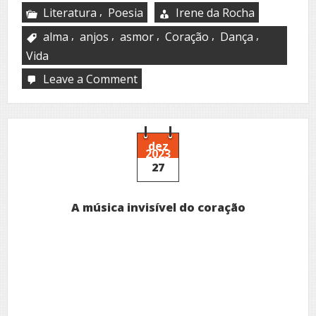
,
Literatura
Poesia
Irene da Rocha
,
,
,
,
,
alma
anjos
asmor
Coração
Dança
Vida
Leave a Comment
on
Cotidiano
dez
2023
27
A música invisível do coração