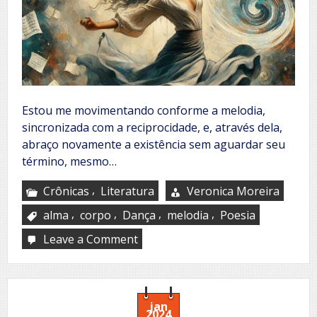
Estou me movimentando conforme a melodia,
sincronizada com a reciprocidade, e, através dela,
abraço novamente a existência sem aguardar seu
término, mesmo…
,
Crônicas
Literatura
Veronica Moreira
,
,
,
,
alma
corpo
Dança
melodia
Poesia
Leave a Comment
on
Dançando
ao
ritmo
da
poesia
jan
2024