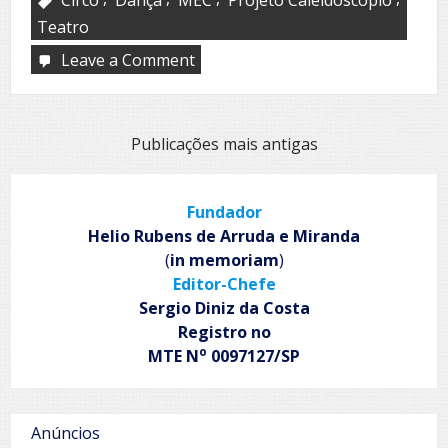
Teatro
Leave a Comment
on
Projeto
Caleidoscópio
Navegação
Publicações mais antigas
por
posts
Fundador
Helio Rubens de Arruda e Miranda
(
in memoriam
)
Editor-Chefe
Sergio Diniz da Costa
Registro no
o
MTE N
0097127/SP
Anúncios