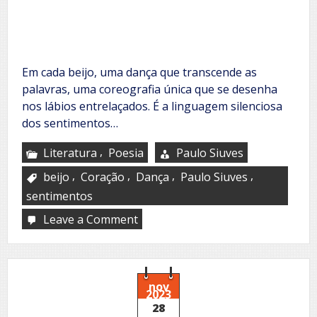
Em cada beijo, uma dança que transcende as
palavras, uma coreografia única que se desenha
nos lábios entrelaçados. É a linguagem silenciosa
dos sentimentos…
,
Literatura
Poesia
Paulo Siuves
,
,
,
,
beijo
Coração
Dança
Paulo Siuves
sentimentos
Leave a Comment
on
A
música
invisível
do
coração
nov
2023
28