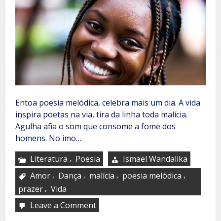
Entoa poesia melódica, celebra mais um dia. A vida
inspira poetas na via, tira da linha toda malícia.
Agulha afia o som que consome a fome dos
homens. No imo…
,
Literatura
Poesia
Ismael Wandalika
,
,
,
,
Amor
Dança
malícia
poesia melódica
,
prazer
Vida
Leave a Comment
on
Teu