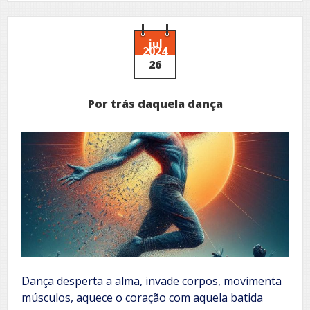
sorriso
combina
com
a
jul
2024
vida
26
Por trás daquela dança
Dança desperta a alma, invade corpos, movimenta
músculos, aquece o coração com aquela batida