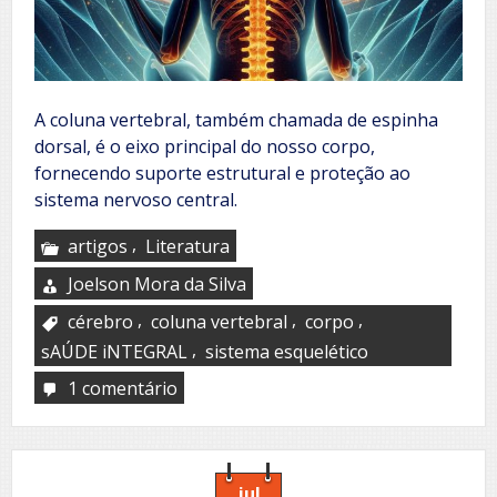
A coluna vertebral, também chamada de espinha
dorsal, é o eixo principal do nosso corpo,
fornecendo suporte estrutural e proteção ao
sistema nervoso central.
,
artigos
Literatura
Joelson Mora da Silva
,
,
,
cérebro
coluna vertebral
corpo
,
sAÚDE iNTEGRAL
sistema esquelético
1 comentário
em
A
coluna
vertebral
–
O
jul