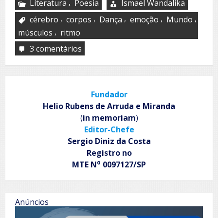
,
Literatura
Poesia
Ismael Wandalika
,
,
,
,
,
cérebro
corpos
Dança
emoção
Mundo
,
músculos
ritmo
3 comentários
em
Por
trás
daquela
dança
Fundador
Helio Rubens de Arruda e Miranda
(
in memoriam
)
Editor-Chefe
Sergio Diniz da Costa
Registro no
o
MTE N
0097127/SP
Anúncios