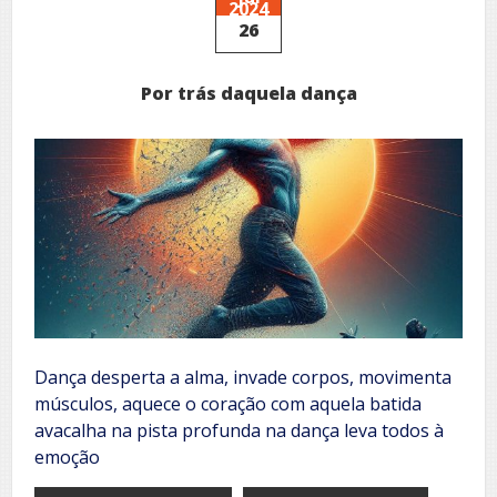
2024
pilar
26
da
saúde
e
Por trás daquela dança
bem-
estar
Dança desperta a alma, invade corpos, movimenta
músculos, aquece o coração com aquela batida
avacalha na pista profunda na dança leva todos à
emoção