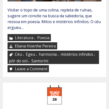
Visitar o topo de uma colina, repleta de ruínas,
sugere um convite na busca da sabedoria, que
ressoa em poesia. Mitos e mistérios infinitos. O céu
ergueu…
,
Literatura
Poesia
Eliana Hoenhe Pereira
,
,
,
,
Céu
Egeu
harmonia
mistérios infindos
,
pôr do sol
Santorini
Leave a Comment
on
Até
outro
dia,
Paraíso!
maio
2025
26