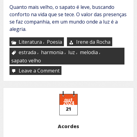
Quanto mais velho, o sapato é leve, buscando
conforto na vida que se tece. O valor das presenças
se faz companhia, em um mundo onde a luz é a
alegria.
,
Literatura
Poesia
Irene da Rocha
,
,
,
,
estrada
harmonia
luz
melodia
sapato velho
Leave a Comment
on
Caminho
da
idade
out
2024
21
Acordes