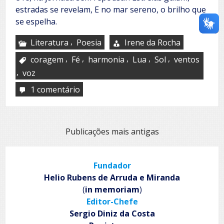
estradas se revelam, E no mar sereno, o brilho que
se espelha.
,
Literatura
Poesia
Irene da Rocha
,
,
,
,
,
coragem
Fé
harmonia
Lua
Sol
ventos
,
voz
1 comentário
em
Ventos
a
soprar
Navegação
Publicações mais antigas
por
posts
Fundador
Helio Rubens de Arruda e Miranda
(
in memoriam
)
Editor-Chefe
Sergio Diniz da Costa