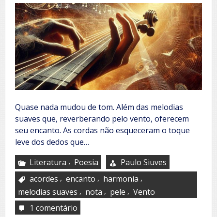
Quase nada mudou de tom. Além das melodias
suaves que, reverberando pelo vento, oferecem
seu encanto. As cordas não esqueceram o toque
leve dos dedos que…
,
Literatura
Poesia
Paulo Siuves
,
,
,
acordes
encanto
harmonia
,
,
,
melodias suaves
nota
pele
Vento
1 comentário
em