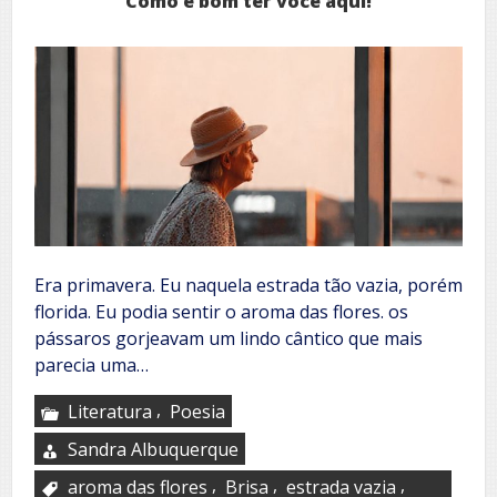
Como é bom ter você aqui!
Era primavera. Eu naquela estrada tão vazia, porém
florida. Eu podia sentir o aroma das flores. os
pássaros gorjeavam um lindo cântico que mais
parecia uma…
,
Literatura
Poesia
Sandra Albuquerque
,
,
,
aroma das flores
Brisa
estrada vazia