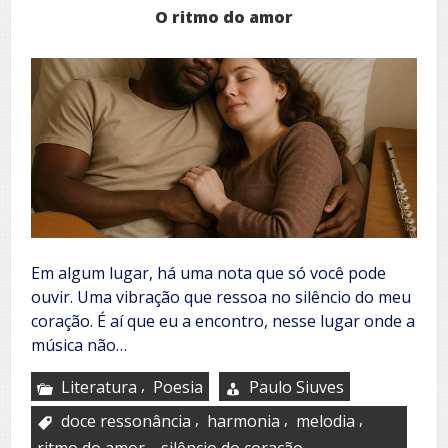
O ritmo do amor
Em algum lugar, há uma nota que só você pode
ouvir. Uma vibração que ressoa no silêncio do meu
coração. É aí que eu a encontro, nesse lugar onde a
música não…
,
Literatura
Poesia
Paulo Siuves
,
,
,
doce ressonância
harmonia
melodia
,
ritmo do amor
silêncio do coração