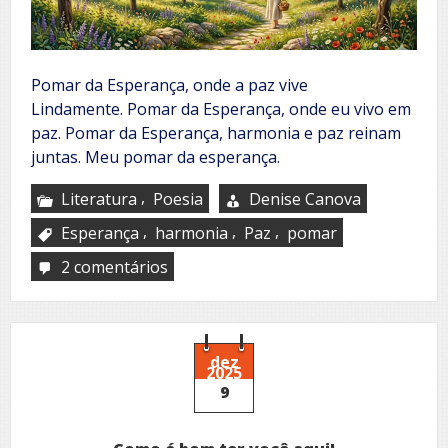
Pomar da Esperança, onde a paz vive
Lindamente. Pomar da Esperança, onde eu vivo em
paz. Pomar da Esperança, harmonia e paz reinam
juntas. Meu pomar da esperança.
,
Literatura
Poesia
Denise Canova
,
,
,
Esperança
harmonia
Paz
pomar
2 comentários
em
Pomar
da
esperança
dez
2025
9