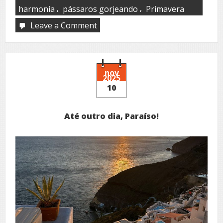
,
,
harmonia
pássaros gorjeando
Primavera
Leave a Comment
on
Como
é
bom
ter
você
nov
2025
aqui!
10
Até outro dia, Paraíso!