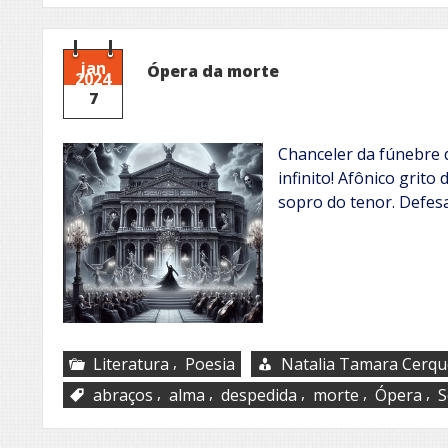
jan
Ópera da morte
2024
7
Chanceler da fúnebre d
infinito! Afônico grito
sopro do tenor. Defe
,
Literatura
Poesia
Natalia Tamara Cerque
,
,
,
,
,
abraços
alma
despedida
morte
Ópera
S