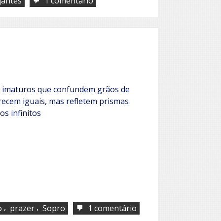
jantes
1 comentário
Efêmero
s imaturos que confundem grãos de
recem iguais, mas refletem prismas
s infinitos
,
,
em
o
prazer
Sopro
1 comentário
Maturidade