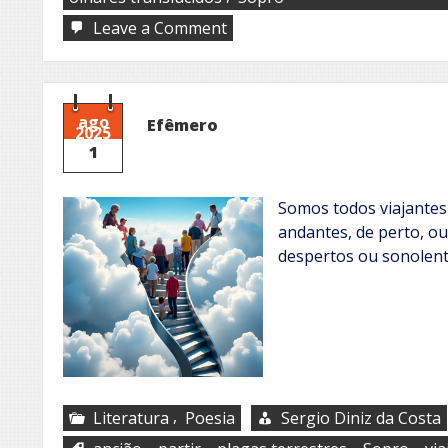
on
Leave a Comment
Um
sopro,
uma
flor
ago
Efêmero
2025
1
Somos todos viajantes
andantes, de perto, o
despertos ou sonolent
,
Literatura
Poesia
Sergio Diniz da Costa
,
,
,
,