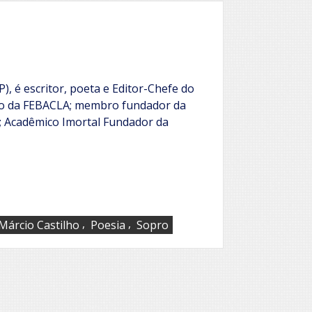
, é escritor, poeta e Editor-Chefe do
ivo da FEBACLA; membro fundador da
; Acadêmico Imortal Fundador da
,
,
Márcio Castilho
Poesia
Sopro