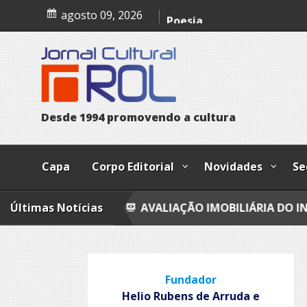
Skip
agosto 09, 2026
Trust
to
content
Poesia
Esferas, petroglifos y ca
D
e
s
d
e
1
9
9
4
p
r
o
m
o
v
e
n
d
o
a
c
u
l
t
u
r
a
Capa
Corpo Editorial
Novidades
Se
NTIMA
Últimas Notícias
AVALIAÇÃO IMOBILIÁRIA DO INDIZÍVEL
Fundador
Helio Rubens de Arruda e