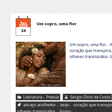
fev
Um sopro, uma flor
2026
24
Um sopro, uma flor… A
coração que transpira,
olhares translúcidos. 
,
Literatura
Poesia
Sergio Diniz da Costa
,
,
abraço acolhedor
beijo
coração que transpi
,
olhares translúcidos
Sopro