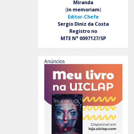
Miranda
(
in memoriam
)
Editor-Chefe
Sergio Diniz da Costa
Registro no
o
MTE N
0097127/SP
Anúncios