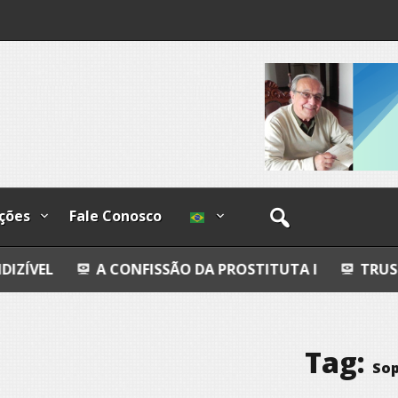
lzadas
ções
Fale Conosco
A CONFISSÃO DA PROSTITUTA I
TRUST
POESI
Tag:
So