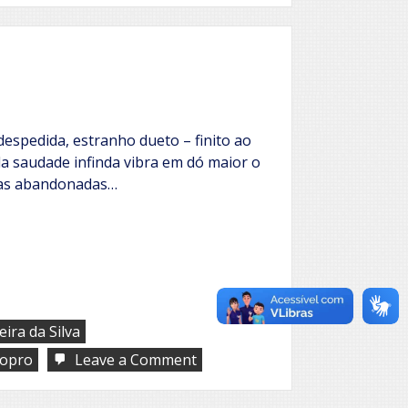
no
amor
espedida, estranho dueto – finito ao
 da saudade infinda vibra em dó maior o
sas abandonadas…
ira da Silva
on
opro
Leave a Comment
Ópera
da
morte