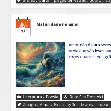
ancião
partir
plagas terrestres
Sopro
via
jul
Maturidade no amor
2024
17
amor não é para sere
areia que são leves pa
cores nuances nos grão
,
Literatura
Poesia
Rute Ella Dominici
,
,
,
,
âmago
Amor
Brisa
grãos de areia
ocean