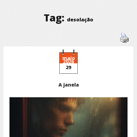
Tag:
desolação
maio
2026
29
A janela