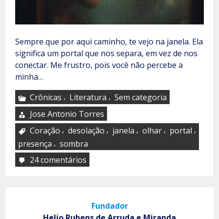
Sempre que por aqui caminho, te vejo na janela. Ela
significa um portal que nos separa, em vez de nos
conectar. Me frustro, pois você não percebe a
minha…
,
,
Crônicas
Literatura
Sem categoria
Jose Antonio Torres
,
,
,
,
,
Coração
desolação
janela
olhar
portal
,
presença
sombra
24 comentários
em
A
janela
Fundador
Helio Rubens de Arruda e Miranda