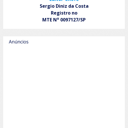
Sergio Diniz da Costa
Registro no
o
MTE N
0097127/SP
Anúncios