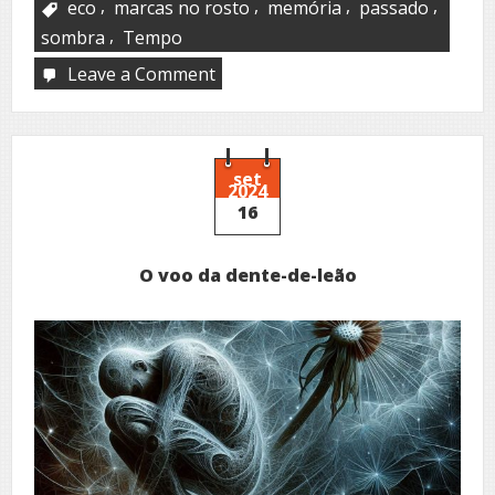
,
,
,
,
eco
marcas no rosto
memória
passado
,
sombra
Tempo
Leave a Comment
on
Sou
sombra
set
2024
16
O voo da dente-de-leão