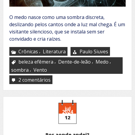
O medo nasce como uma sombra discreta,
deslizando pelos cantos onde a luz mal chega. É um
visitante silencioso, que se instala sem ser
convidado e cria raízes.
,
Crônicas
Literatura
Paulo Siuves
,
,
,
beleza efêmera
Dente-de-leão
Medo
,
sombra
Vento
2 comentários
em
O
voo
da
dente-
de-
jul
2024
leão
12
Por aonde andei?