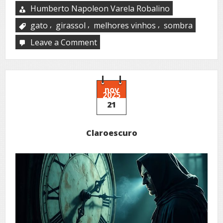
Humberto Napoleon Varela Robalino
,
,
,
gato
girassol
melhores vinhos
sombra
Leave a Comment
on
Mi
sombra
nov
2025
21
Claroescuro