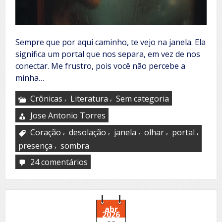
Sempre que por aqui caminho, te vejo na janela. Ela
significa um portal que nos separa, em vez de nos
conectar. Me frustro, pois você não percebe a
minha…
,
,
Crônicas
Literatura
Sem categoria
Jose Antonio Torres
,
,
,
,
,
Coração
desolação
janela
olhar
portal
,
presença
sombra
24 comentários
em
A
janela
abr
2026