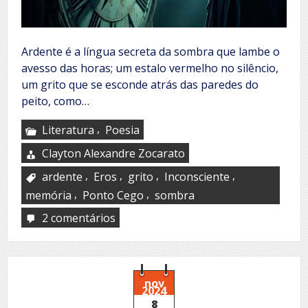
Ardente é a língua secreta da sombra que lambe o
avesso das horas; um estalo vermelho no silêncio,
um grito que se esconde atrás das paredes do
peito, como…
,
Literatura
Poesia
Clayton Alexandre Zocarato
,
,
,
,
ardente
Eros
grito
Inconsciente
,
,
memória
Ponto Cego
sombra
2 comentários
em
Claroescuro
nov
2024
8