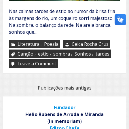
Nas calmas tardes de estio ao rumor da brisa fria
às margens do rio, um coqueiro sorri majestoso.
Na sombra, o balanço da rede. Na areia branca,
sonhos que…
,
Literatura
Poesia
Ceica Rocha Cruz
,
,
,
,
Canção
estio
sombra
Sonhos
tardes
Leave a Comment
on
Coqueiro
solitário
Navegação
Publicações mais antigas
por
posts
Fundador
Helio Rubens de Arruda e Miranda
(
in memoriam
)
Editor-Chefe