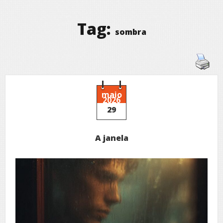
Tag:
sombra
maio
2026
29
A janela