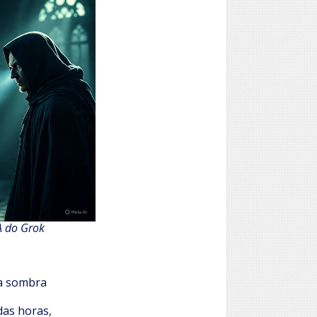
A do Grok
da sombra
das horas,