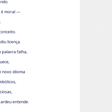
ando.
 é moral —
.
conceito.
iu licença.
 palavra falha,
uece,
m novo idioma
mbólicos,
ciosas,
 ardeu entende.