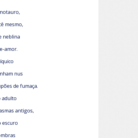
inotauro,
cê mesmo,
 neblina
e-amor.
íquico
inham nus
upões de fumaça.
 adulto
asmas antigos,
 escuro
ombras