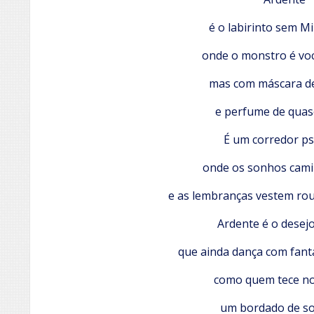
é o labirinto sem M
onde o monstro é vo
mas com máscara de
e perfume de quas
É um corredor ps
onde os sonhos cam
e as lembranças vestem ro
Ardente é o desejo
que ainda dança com fant
como quem tece no
um bordado de s