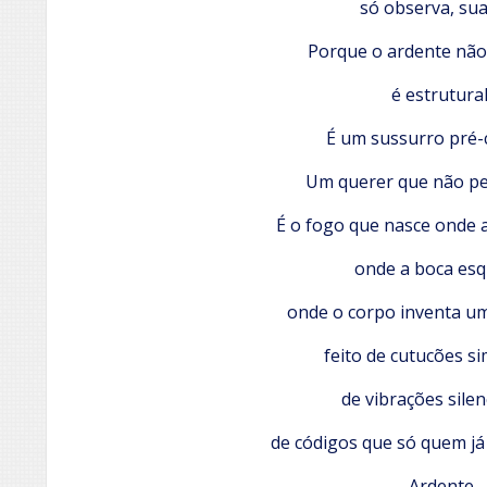
só observa, su
Porque o ardente não
é estrutural
É um sussurro pré-
Um querer que não ped
É o fogo que nasce onde a
onde a boca esq
onde o corpo inventa u
feito de cutucões si
de vibrações silen
de códigos que só quem já
Ardente