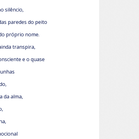
 silêncio,
das paredes do peito
o próprio nome.
inda transpira,
onsciente e o quase
s unhas
do,
a da alma,
o,
ha,
ocional