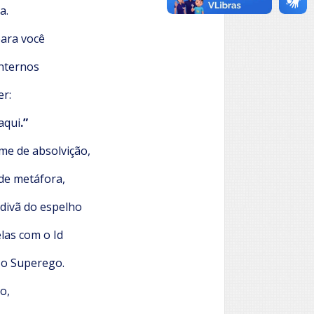
a.
ara você
internos
er:
aqui
.”
me de absolvição,
 de metáfora,
 divã do espelho
las com o Id
 o Superego.
o,