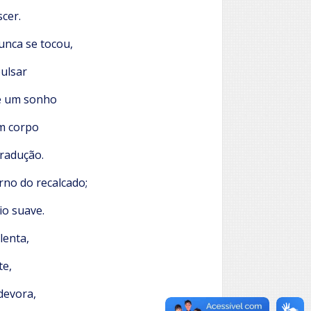
cer.
unca se tocou,
pulsar
e um sonho
m corpo
radução.
rno do recalcado;
io suave.
enta,
te,
devora,