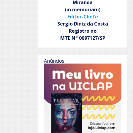
Miranda
(
in memoriam
)
Editor-Chefe
Sergio Diniz da Costa
Registro no
o
MTE N
0097127/SP
Anúncios