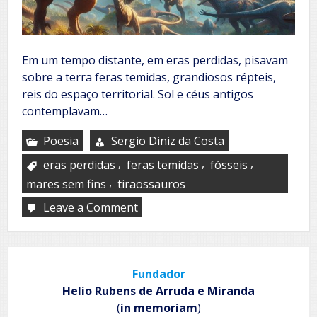
Em um tempo distante, em eras perdidas, pisavam
sobre a terra feras temidas, grandiosos répteis,
reis do espaço territorial. Sol e céus antigos
contemplavam…
Poesia
Sergio Diniz da Costa
,
,
,
eras perdidas
feras temidas
fósseis
,
mares sem fins
tiraossauros
Leave a Comment
on
Gigantes
do
passado
Fundador
Helio Rubens de Arruda e Miranda
(
in memoriam
)