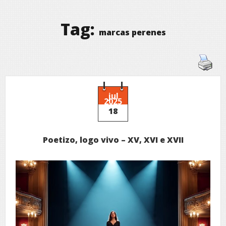
Tag:
marcas perenes
jul
2025
18
Poetizo, logo vivo – XV, XVI e XVII