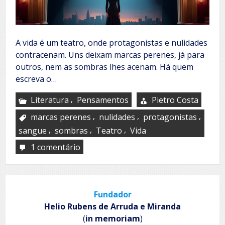
A vida é um teatro, onde protagonistas e nulidades
contracenam. Uns deixam marcas perenes, já para
outros, nem as sombras lhes acenam. Há quem
escreva o…
,
Literatura
Pensamentos
Pietro Costa
,
,
,
marcas perenes
nulidades
protagonistas
,
,
,
sangue
sombras
Teatro
Vida
1 comentário
em
Poetizo,
logo
vivo
–
Fundador
XV,
XVI
Helio Rubens de Arruda e Miranda
e
(
in memoriam
)
XVII