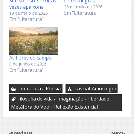
Seu sorriso:​ sorrir às
Flores negras
vezes apaixona
26 de maio de 2026
Em "Literatura"
18 de maio de 2026
Em "Literatura"
As flores do campo
8 de junho de 2026
Em "Literatura"
,
Literatura
Poesia
Laskiaf Amortegui
,
,
,
filosofia de vida
Imaginação
liberdade
,
Metáfora do Voo
Reflexão Existencial
Previous
Next