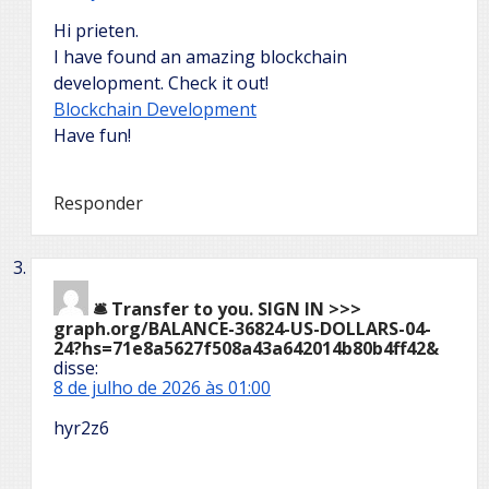
Hi prieten.
I have found an amazing blockchain
development. Check it out!
Blockchain Development
Have fun!
Responder
🛎 Transfer to you. SIGN IN >>>
graph.org/BALANCE-36824-US-DOLLARS-04-
24?hs=71e8a5627f508a43a642014b80b4ff42&
disse:
8 de julho de 2026 às 01:00
hyr2z6