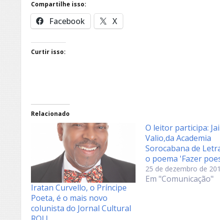
Compartilhe isso:
Facebook
X
Curtir isso:
Relacionado
O leitor participa: Ja
Valio,da Academia
Sorocabana de Letr
o poema 'Fazer poes
25 de dezembro de 20
Em "Comunicação"
Iratan Curvello, o Príncipe
Poeta, é o mais novo
colunista do Jornal Cultural
ROL!