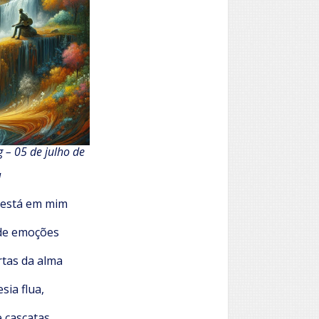
 – 05 de julho de
M
 está em mim
 de emoções
rtas da alma
sia flua,
e cascatas.