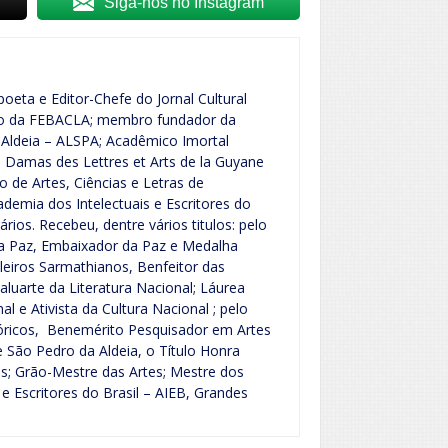
Siga-nos no Instagram
poeta e Editor-Chefe do Jornal Cultural
vo da FEBACLA; membro fundador da
Aldeia – ALSPA; Acadêmico Imortal
Damas des Lettres et Arts de la Guyane
o de Artes, Ciências e Letras de
emia dos Intelectuais e Escritores do
rários. Recebeu, dentre vários titulos: pelo
a Paz, Embaixador da Paz e Medalha
leiros Sarmathianos, Benfeitor das
aluarte da Literatura Nacional; Láurea
 e Ativista da Cultura Nacional ; pelo
tóricos, Benemérito Pesquisador em Artes
de São Pedro da Aldeia, o Título Honra
es; Grão-Mestre das Artes; Mestre dos
 e Escritores do Brasil – AIEB, Grandes