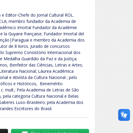
 e Editor-Chefe do Jornal Cultural ROL.
ACLA; membro fundador da Academia de
Acadêmico Imortal Fundador da Académie
 la Guyane française; Fundador Imortal del
ssunção|Paraguai e membro da Academia dos
Autor de 8 livros. Jurado de concursos
 pelo Supremo Consistório Internacional dos
 Medalha Guardião da Paz e da Justiça;
os, Benfeitor das Ciências, Letras e Artes;
iteratura Nacional; Láurea Acadêmica
nal e Ativista da Cultura Nacional ; pelo
sóficos e Históricos, Benemérito
 c. mult.; Pela Academia de Letras de São
, pela categoria Cultura Nacional e Belas
Saberes Luso-Brasileiro; pela Academia dos
Grandes Escritores do Brasil.