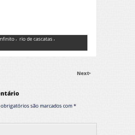
,
,
infinito
rio de cascatas
Next
ntário
obrigatórios são marcados com
*