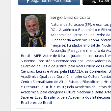
Siga-nos no Facebook
Tweet
Sergio Diniz da Costa
Natural de Sorocaba (SP), é escritor, 
ROL. Acadêmico Benemérito e Efeti
Academia de Letras de São Pedro da 
Fundador da Académie Léon-Gontran 
française; Fundador Imortal del Núcle
Assunção|Paraguai e membro da Acad
Brasil – AIEB. Autor de 8 livros. Jurado de concursos lite
Supremo Consistório Internacional dos Embaixadores d
Guardião da Paz e da Justiça; pela Real Ordem dos Cava
Ciências, Letras e Artes; pela FEBACLA: as Comendas: B
Acadêmica Qualidade Ouro; Chanceler da Cultura Nacional
Centro Sarmathiano de Altos Estudos Filosóficos e His
e Literatura e Dr. h. c. mult.; Pela Academia de Letras 
Acadêmica, pela categoria Cultura Nacional e Belas Art
Saberes Luso-Brasileiro; pela Academia dos Intelectuais
Escritores do Brasil.