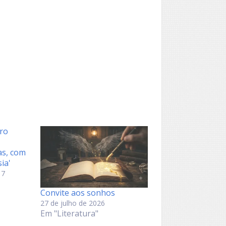
iro
as, com
ia'
17
Convite aos sonhos
27 de julho de 2026
Em "Literatura"