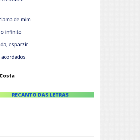
 clama de mim
o infinito
da, esparzir
 acordados.
 Costa
RECANTO DAS LETRAS