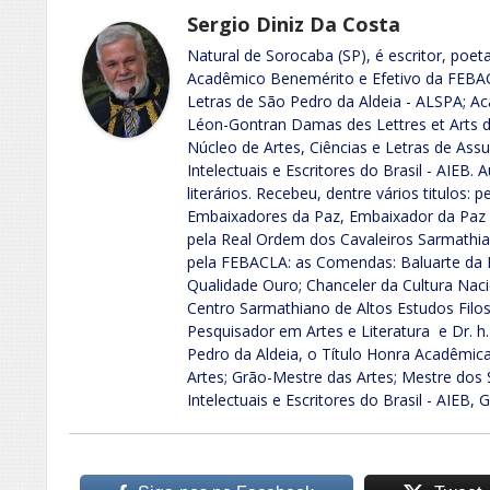
Sergio Diniz Da Costa
Natural de Sorocaba (SP), é escritor, poeta
Acadêmico Benemérito e Efetivo da FEB
Letras de São Pedro da Aldeia - ALSPA; 
Léon-Gontran Damas des Lettres et Arts de
Núcleo de Artes, Ciências e Letras de A
Intelectuais e Escritores do Brasil - AIEB. 
literários. Recebeu, dentre vários titulos:
Embaixadores da Paz, Embaixador da Paz e
pela Real Ordem dos Cavaleiros Sarmathian
pela FEBACLA: as Comendas: Baluarte da L
Qualidade Ouro; Chanceler da Cultura Nacio
Centro Sarmathiano de Altos Estudos Filo
Pesquisador em Artes e Literatura e Dr. h.
Pedro da Aldeia, o Título Honra Acadêmica
Artes; Grão-Mestre das Artes; Mestre dos 
Intelectuais e Escritores do Brasil - AIEB, 