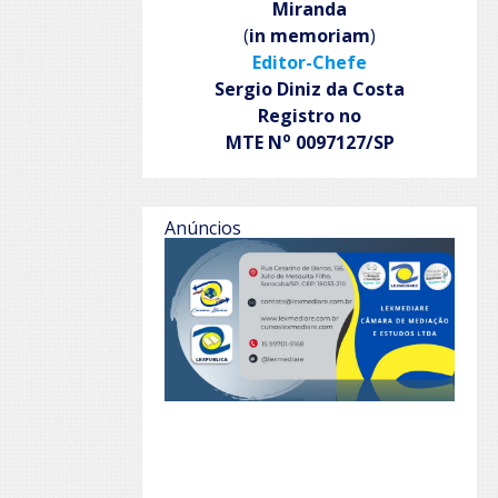
Miranda
(
in memoriam
)
Editor-Chefe
Sergio Diniz da Costa
Registro no
o
MTE N
0097127/SP
Anúncios