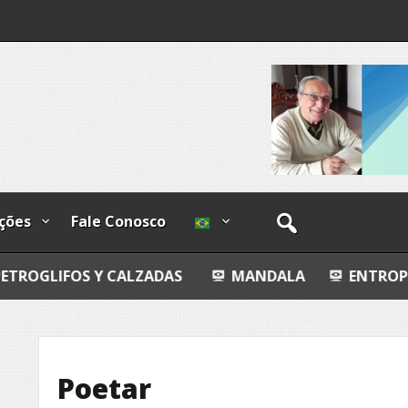
ndizível
I
lzadas
ções
Fale Conosco
 Y CALZADAS
MANDALA
ENTROPIA ÍNTIMA
Poetar