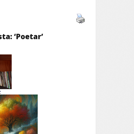
ta: ‘Poetar’
z