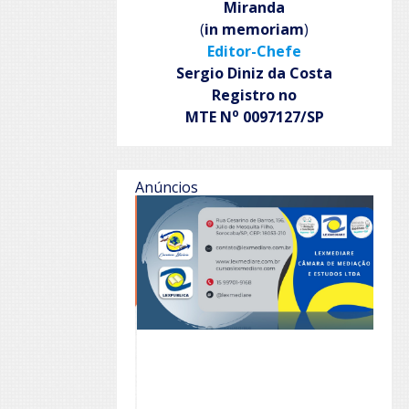
Miranda
(
in memoriam
)
Editor-Chefe
Sergio Diniz da Costa
Registro no
o
MTE N
0097127/SP
Anúncios