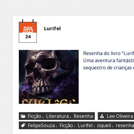
nov
Lurifel
2023
24
Resenha do livro “Lurif
Uma aventura fantásti
sequestro de crianças 
,
,
Ficção
Literatura
Resenha
Lee Oliveira
,
,
,
,
FelipeSouza
Ficção
Lurifel
oqueli
resenh