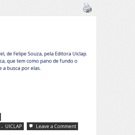
el, de Felipe Souza, pela Editora Uiclap.
ca, que tem como pano de fundo o
e a busca por elas.
,
on
a
UICLAP
Leave a Comment
Lurifel