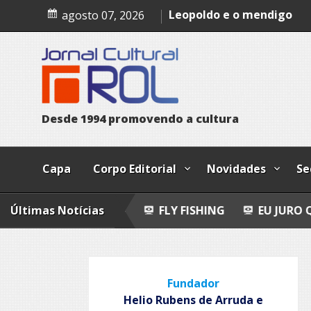
Skip
Epitafio
agosto 07, 2026
to
content
Leopoldo e o mendigo
Dia Internacional dos Pov
Indígenas
D
e
s
d
e
1
9
9
4
p
r
o
m
o
v
e
n
d
o
a
c
u
l
t
u
r
a
Capa
Corpo Editorial
Novidades
Se
POEMAS
Últimas Notícias
FLY FISHING
EU JURO QUE VI!
EPI
Fundador
Helio Rubens de Arruda e