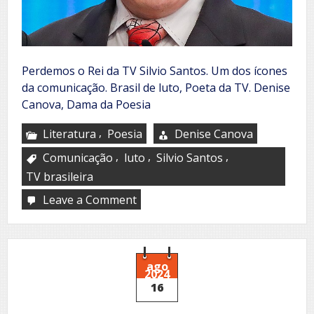
Perdemos o Rei da TV Silvio Santos. Um dos ícones
da comunicação. Brasil de luto, Poeta da TV. Denise
Canova, Dama da Poesia
,
Literatura
Poesia
Denise Canova
,
,
,
Comunicação
luto
Silvio Santos
TV brasileira
Leave a Comment
on
Perdemos
o
Rei
da
TV
ago
2024
16