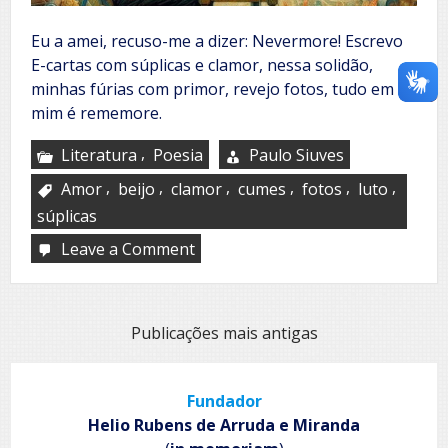
Eu a amei, recuso-me a dizer: Nevermore! Escrevo
E-cartas com súplicas e clamor, nessa solidão,
minhas fúrias com primor, revejo fotos, tudo em
mim é rememore.
,
Literatura
Poesia
Paulo Siuves
,
,
,
,
,
,
Amor
beijo
clamor
cumes
fotos
luto
súplicas
Leave a Comment
on
Nunca
mais
Navegação
Publicações mais antigas
por
posts
Fundador
Helio Rubens de Arruda e Miranda