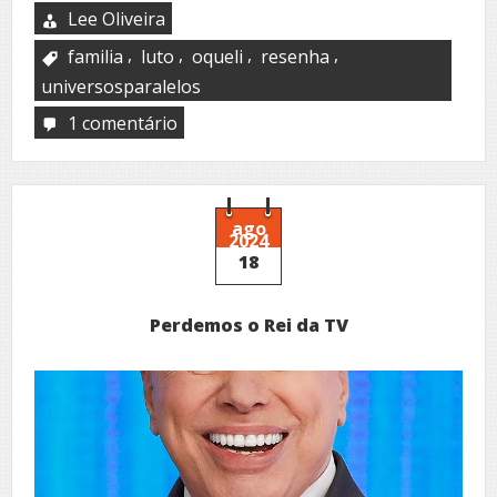
Lee Oliveira
,
,
,
,
familia
luto
oqueli
resenha
universosparalelos
1 comentário
em
Membrana,
de
Maurício
Limeira
ago
2024
18
Perdemos o Rei da TV