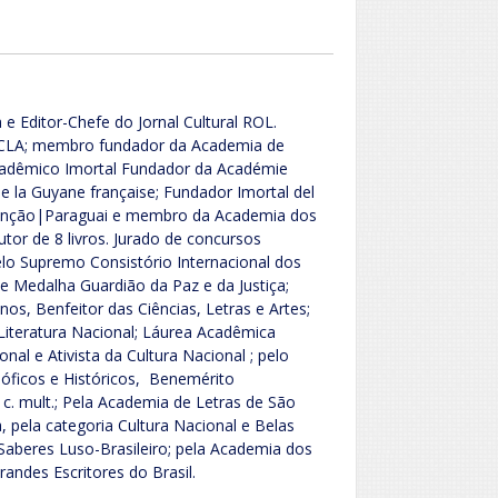
 e Editor-Chefe do Jornal Cultural ROL.
ACLA; membro fundador da Academia de
Acadêmico Imortal Fundador da Académie
 la Guyane française; Fundador Imortal del
ssunção|Paraguai e membro da Academia dos
Autor de 8 livros. Jurado de concursos
 pelo Supremo Consistório Internacional dos
 Medalha Guardião da Paz e da Justiça;
os, Benfeitor das Ciências, Letras e Artes;
iteratura Nacional; Láurea Acadêmica
nal e Ativista da Cultura Nacional ; pelo
sóficos e Históricos, Benemérito
 c. mult.; Pela Academia de Letras de São
, pela categoria Cultura Nacional e Belas
Saberes Luso-Brasileiro; pela Academia dos
Grandes Escritores do Brasil.