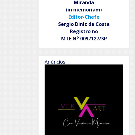
Miranda
(
in memoriam
)
Editor-Chefe
Sergio Diniz da Costa
Registro no
o
MTE N
0097127/SP
Anúncios