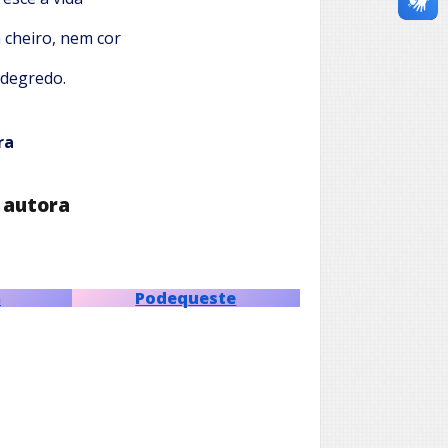
cheiro, nem cor
degredo.
ra
 autora
m
Podequeste