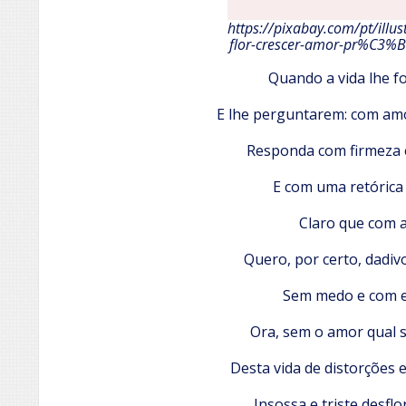
https://pixabay.com/pt/illus
flor-crescer-amor-pr%C3%
Quando a vida lhe fo
E lhe perguntarem: com am
Responda com firmeza 
E com uma retórica
Claro que com 
Quero, por certo, dadi
Sem medo e com 
Ora, sem o amor qual 
Desta vida de distorções 
Insossa e triste desflo