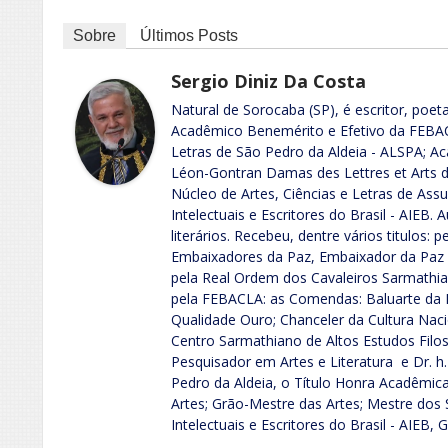
Sobre
Últimos Posts
Sergio Diniz Da Costa
Natural de Sorocaba (SP), é escritor, poeta
Acadêmico Benemérito e Efetivo da FEB
Letras de São Pedro da Aldeia - ALSPA; 
Léon-Gontran Damas des Lettres et Arts de
Núcleo de Artes, Ciências e Letras de A
Intelectuais e Escritores do Brasil - AIEB. 
literários. Recebeu, dentre vários titulos:
Embaixadores da Paz, Embaixador da Paz e
pela Real Ordem dos Cavaleiros Sarmathian
pela FEBACLA: as Comendas: Baluarte da L
Qualidade Ouro; Chanceler da Cultura Nacio
Centro Sarmathiano de Altos Estudos Filo
Pesquisador em Artes e Literatura e Dr. h.
Pedro da Aldeia, o Título Honra Acadêmica
Artes; Grão-Mestre das Artes; Mestre dos 
Intelectuais e Escritores do Brasil - AIEB, 