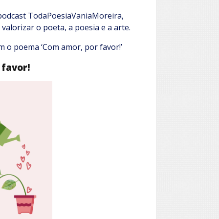
o podcast TodaPoesiaVaniaMoreira,
valorizar o poeta, a poesia e a arte.
m o poema ‘Com amor, por favor!’
favor!