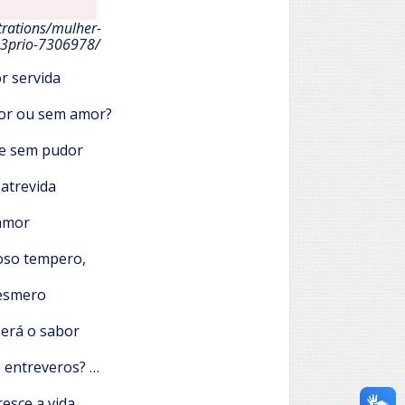
trations/mulher-
B3prio-7306978/
r servida
or ou sem amor?
e sem pudor
 atrevida
amor
voso tempero,
esmero
será o sabor
e entreveros? …
resce a vida