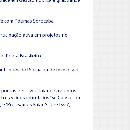
duada em Gestão Pública e graduanda
afé com Poemas Sorocaba.
rticipação ativa em projetos no
o Poeta Brasileiro.
utonnée de Poesia, onde teve o seu
 poetas, resolveu falar de assuntos
três vídeos intitulados ‘Se Causa Dor
e ‘Precisamos Falar Sobre Isso’,