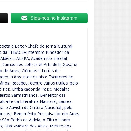
Siga-nos no Instagram
poeta e Editor-Chefe do Jornal Cultural
vo da FEBACLA; membro fundador da
Aldeia – ALSPA; Acadêmico Imortal
Damas des Lettres et Arts de la Guyane
o de Artes, Ciências e Letras de
emia dos Intelectuais e Escritores do
rários. Recebeu, dentre vários titulos: pelo
a Paz, Embaixador da Paz e Medalha
leiros Sarmathianos, Benfeitor das
aluarte da Literatura Nacional; Láurea
 e Ativista da Cultura Nacional ; pelo
tóricos, Benemérito Pesquisador em Artes
de São Pedro da Aldeia, o Título Honra
es; Grão-Mestre das Artes; Mestre dos