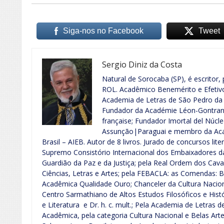
Siga-nos no Facebook
Tweet
Sergio Diniz da Costa
Natural de Sorocaba (SP), é escritor, 
ROL. Acadêmico Benemérito e Efeti
Academia de Letras de São Pedro da 
Fundador da Académie Léon-Gontran 
française; Fundador Imortal del Núcle
Assunção|Paraguai e membro da Acad
Brasil – AIEB. Autor de 8 livros. Jurado de concursos lite
Supremo Consistório Internacional dos Embaixadores d
Guardião da Paz e da Justiça; pela Real Ordem dos Cava
Ciências, Letras e Artes; pela FEBACLA: as Comendas: B
Acadêmica Qualidade Ouro; Chanceler da Cultura Nacional
Centro Sarmathiano de Altos Estudos Filosóficos e His
e Literatura e Dr. h. c. mult.; Pela Academia de Letras 
Acadêmica, pela categoria Cultura Nacional e Belas Art