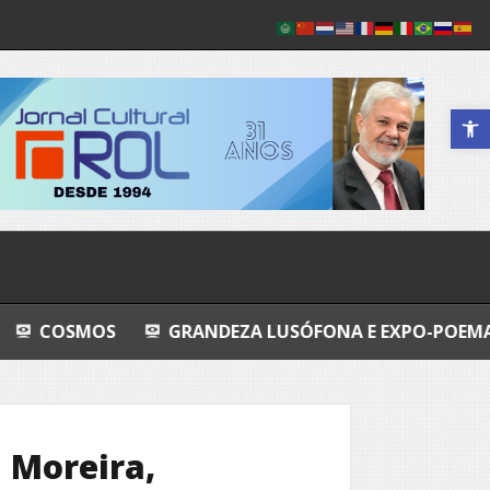
Abrir a 
OS
GRANDEZA LUSÓFONA E EXPO-POEMAS
FLY
 Moreira,