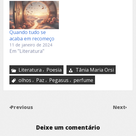
Quando tudo se
acaba em recomeço
11 de janeiro de 2024
Em "Literatura"
,
Literatura
Poesia
Tânia Maria Orsi
,
,
,
olhos
Paz
Pegasus
perfume
Previous
Next
Deixe um comentário