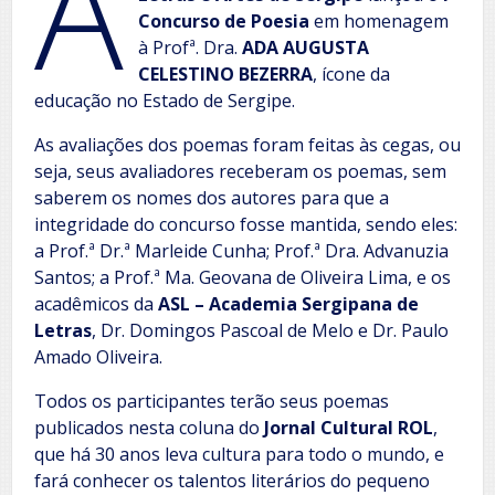
A
Concurso de Poesia
em homenagem
à Profª. Dra.
ADA AUGUSTA
CELESTINO BEZERRA
, ícone da
educação no Estado de Sergipe.
As avaliações dos poemas foram feitas às cegas, ou
seja, seus avaliadores receberam os poemas, sem
saberem os nomes dos autores para que a
integridade do concurso fosse mantida, sendo eles:
a Prof.ª Dr.ª Marleide Cunha; Prof.ª Dra. Advanuzia
Santos; a Prof.ª Ma. Geovana de Oliveira Lima, e os
acadêmicos da
ASL – Academia Sergipana de
Letras
, Dr. Domingos Pascoal de Melo e Dr. Paulo
Amado Oliveira.
Todos os participantes terão seus poemas
publicados nesta coluna do
Jornal Cultural ROL
,
que há 30 anos leva cultura para todo o mundo, e
fará conhecer os talentos literários do pequeno