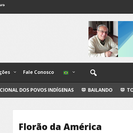
os
ções
Fale Conosco
OVOS INDÍGENAS
BAILANDO
TODO AZUL
Florão da América