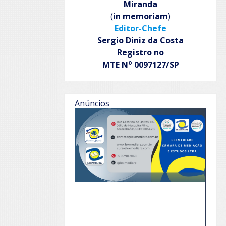
Miranda
(
in memoriam
)
Editor-Chefe
Sergio Diniz da Costa
Registro no
o
MTE N
0097127/SP
Anúncios