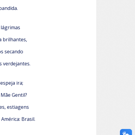
 bandida.
 lágrimas
 brilhantes,
os secando
s verdejantes.
espeja ira;
 Mãe Gentil?
es, estiagens
América: Brasil.