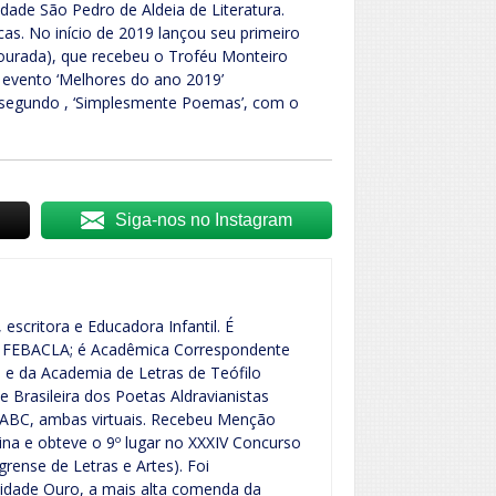
dade São Pedro de Aldeia de Literatura.
cas. No início de 2019 lançou seu primeiro
 Dourada), que recebeu o Troféu Monteiro
 evento ‘Melhores do ano 2019’
 segundo , ‘Simplesmente Poemas’, com o
Siga-nos no Instagram
 escritora e Educadora Infantil. É
a FEBACLA; é Acadêmica Correspondente
e da Academia de Letras de Teófilo
 Brasileira dos Poetas Aldravianistas
ABC, ambas virtuais. Recebeu Menção
ina e obteve o 9º lugar no XXXIV Concurso
grense de Letras e Artes). Foi
ade Ouro, a mais alta comenda da