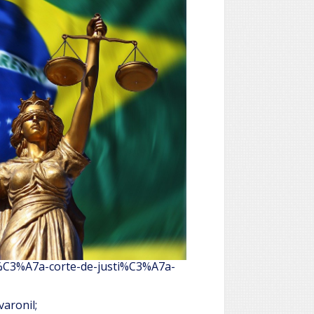
sti%C3%A7a-corte-de-justi%C3%A7a-
varonil;