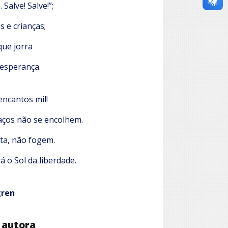
Salve! Salve!”;
 e crianças;
que jorra
sesperança.
encantos mil!
aços não se encolhem.
uta, não fogem.
á o Sol da liberdade.
gren
 autora