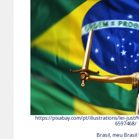
https://pixabay.com/pt/illustrations/lei-ju
6597468/
Brasil, meu Brasil 