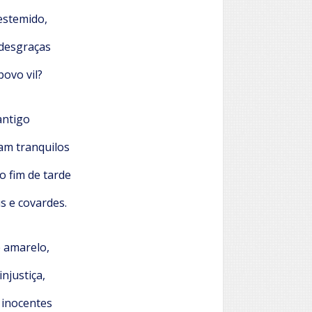
estemido,
 desgraças
povo vil?
antigo
m tranquilos
o fim de tarde
 e covardes.
 amarelo,
injustiça,
 inocentes