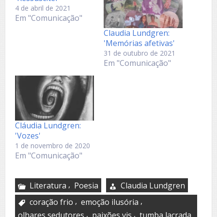
4 de abril de 2021
Em "Comunicação"
Claudia Lundgren:
'Memórias afetivas'
31 de outubro de 2021
Em "Comunicação"
Cláudia Lundgren:
'Vozes'
1 de novembro de 2020
Em "Comunicação"
,
Literatura
Poesia
Claudia Lundgren
,
,
coração frio
emoção ilusória
,
,
olhares sedutores
paixões vis
tumba lacrada