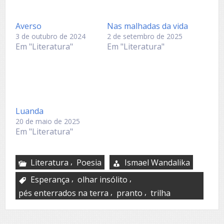
Averso
Nas malhadas da vida
3 de outubro de 2024
2 de setembro de 2025
Em "Literatura"
Em "Literatura"
Luanda
20 de maio de 2025
Em "Literatura"
,
Literatura
Poesia
Ismael Wandalika
,
,
Esperança
olhar insólito
,
,
pés enterrados na terra
pranto
trilha