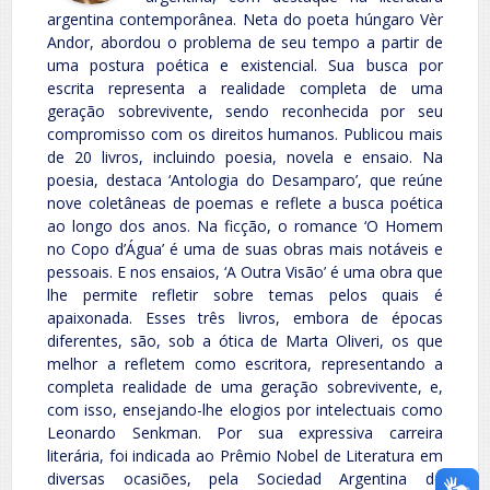
argentina contemporânea. Neta do poeta húngaro Vèr
Andor, abordou o problema de seu tempo a partir de
uma postura poética e existencial. Sua busca por
escrita representa a realidade completa de uma
geração sobrevivente, sendo reconhecida por seu
compromisso com os direitos humanos. Publicou mais
de 20 livros, incluindo poesia, novela e ensaio. Na
poesia, destaca ‘Antologia do Desamparo’, que reúne
nove coletâneas de poemas e reflete a busca poética
ao longo dos anos. Na ficção, o romance ‘O Homem
no Copo d’Água’ é uma de suas obras mais notáveis ​​e
pessoais. E nos ensaios, ‘A Outra Visão’ é uma obra que
lhe permite refletir sobre temas pelos quais é
apaixonada. Esses três livros, embora de épocas
diferentes, são, sob a ótica de Marta Oliveri, os que
melhor a refletem como escritora, representando a
completa realidade de uma geração sobrevivente, e,
com isso, ensejando-lhe elogios por intelectuais como
Leonardo Senkman. Por sua expressiva carreira
literária, foi indicada ao Prêmio Nobel de Literatura em
diversas ocasiões, pela Sociedad Argentina de