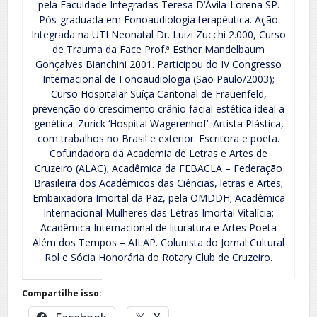
pela Faculdade Integradas Teresa D’Ávila-Lorena SP.
Pós-graduada em Fonoaudiologia terapêutica. Ação
Integrada na UTI Neonatal Dr. Luizi Zucchi 2.000, Curso
de Trauma da Face Prof.ª Esther Mandelbaum
Gonçalves Bianchini 2001. Participou do IV Congresso
Internacional de Fonoaudiologia (São Paulo/2003);
Curso Hospitalar Suíça Cantonal de Frauenfeld,
prevenção do crescimento crânio facial estética ideal a
genética. Zurick ‘Hospital Wagerenhof’. Artista Plástica,
com trabalhos no Brasil e exterior. Escritora e poeta.
Cofundadora da Academia de Letras e Artes de
Cruzeiro (ALAC); Acadêmica da FEBACLA – Federação
Brasileira dos Acadêmicos das Ciências, letras e Artes;
Embaixadora Imortal da Paz, pela OMDDH; Acadêmica
Internacional Mulheres das Letras Imortal Vitalícia;
Acadêmica Internacional de lituratura e Artes Poeta
Além dos Tempos – AILAP. Colunista do Jornal Cultural
Rol e Sócia Honorária do Rotary Club de Cruzeiro.
Compartilhe isso: