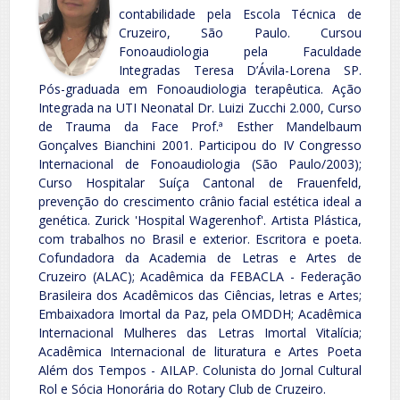
contabilidade pela Escola Técnica de
Cruzeiro, São Paulo. Cursou
Fonoaudiologia pela Faculdade
Integradas Teresa D’Ávila-Lorena SP.
Pós-graduada em Fonoaudiologia terapêutica. Ação
Integrada na UTI Neonatal Dr. Luizi Zucchi 2.000, Curso
de Trauma da Face Prof.ª Esther Mandelbaum
Gonçalves Bianchini 2001. Participou do IV Congresso
Internacional de Fonoaudiologia (São Paulo/2003);
Curso Hospitalar Suíça Cantonal de Frauenfeld,
prevenção do crescimento crânio facial estética ideal a
genética. Zurick 'Hospital Wagerenhof'. Artista Plástica,
com trabalhos no Brasil e exterior. Escritora e poeta.
Cofundadora da Academia de Letras e Artes de
Cruzeiro (ALAC); Acadêmica da FEBACLA - Federação
Brasileira dos Acadêmicos das Ciências, letras e Artes;
Embaixadora Imortal da Paz, pela OMDDH; Acadêmica
Internacional Mulheres das Letras Imortal Vitalícia;
Acadêmica Internacional de lituratura e Artes Poeta
Além dos Tempos - AILAP. Colunista do Jornal Cultural
Rol e Sócia Honorária do Rotary Club de Cruzeiro.