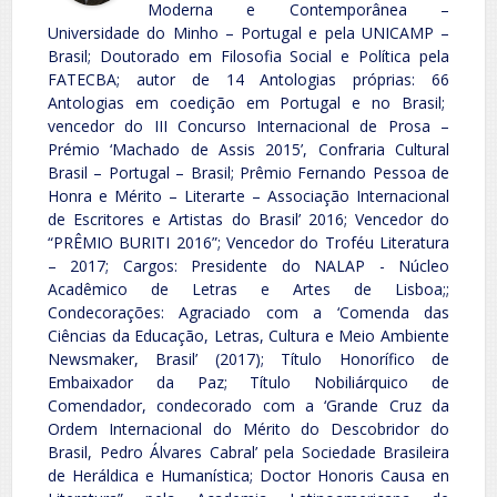
Moderna e Contemporânea –
Universidade do Minho – Portugal e pela UNICAMP –
Brasil; Doutorado em Filosofia Social e Política pela
FATECBA; autor de 14 Antologias próprias: 66
Antologias em coedição em Portugal e no Brasil;
vencedor do III Concurso Internacional de Prosa –
Prémio ‘Machado de Assis 2015’, Confraria Cultural
Brasil – Portugal – Brasil; Prêmio Fernando Pessoa de
Honra e Mérito – Literarte – Associação Internacional
de Escritores e Artistas do Brasil’ 2016; Vencedor do
“PRÊMIO BURITI 2016”; Vencedor do Troféu Literatura
– 2017; Cargos: Presidente do NALAP - Núcleo
Acadêmico de Letras e Artes de Lisboa;;
Condecorações: Agraciado com a ‘Comenda das
Ciências da Educação, Letras, Cultura e Meio Ambiente
Newsmaker, Brasil’ (2017); Título Honorífico de
Embaixador da Paz; Título Nobiliárquico de
Comendador, condecorado com a ‘Grande Cruz da
Ordem Internacional do Mérito do Descobridor do
Brasil, Pedro Álvares Cabral’ pela Sociedade Brasileira
de Heráldica e Humanística; Doctor Honoris Causa en