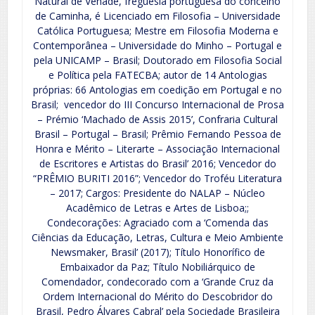
Natural de Venade, freguesia portuguesa do concelho
de Caminha, é Licenciado em Filosofia – Universidade
Católica Portuguesa; Mestre em Filosofia Moderna e
Contemporânea – Universidade do Minho – Portugal e
pela UNICAMP – Brasil; Doutorado em Filosofia Social
e Política pela FATECBA; autor de 14 Antologias
próprias: 66 Antologias em coedição em Portugal e no
Brasil; vencedor do III Concurso Internacional de Prosa
– Prémio ‘Machado de Assis 2015’, Confraria Cultural
Brasil – Portugal – Brasil; Prêmio Fernando Pessoa de
Honra e Mérito – Literarte – Associação Internacional
de Escritores e Artistas do Brasil’ 2016; Vencedor do
“PRÊMIO BURITI 2016”; Vencedor do Troféu Literatura
– 2017; Cargos: Presidente do NALAP – Núcleo
Acadêmico de Letras e Artes de Lisboa;;
Condecorações: Agraciado com a ‘Comenda das
Ciências da Educação, Letras, Cultura e Meio Ambiente
Newsmaker, Brasil’ (2017); Título Honorífico de
Embaixador da Paz; Título Nobiliárquico de
Comendador, condecorado com a ‘Grande Cruz da
Ordem Internacional do Mérito do Descobridor do
Brasil, Pedro Álvares Cabral’ pela Sociedade Brasileira