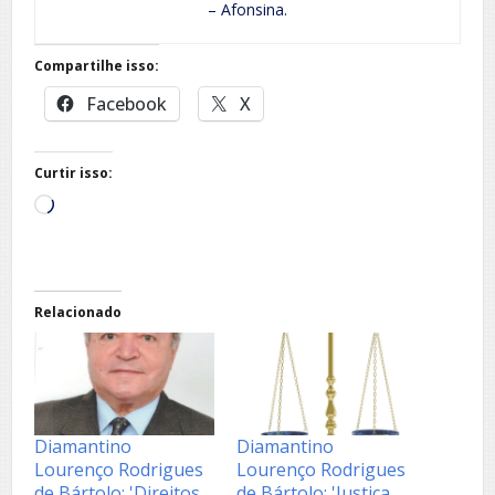
– Afonsina.
Compartilhe isso:
Facebook
X
Curtir isso:
Carregando...
Relacionado
Diamantino
Diamantino
Lourenço Rodrigues
Lourenço Rodrigues
de Bártolo: 'Direitos
de Bártolo: 'Justiça