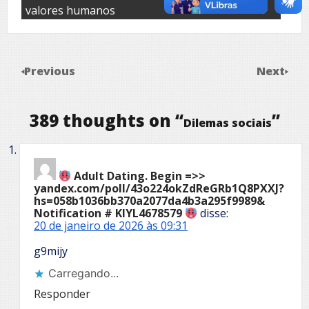
valores humanos
Previous
Next
389 thoughts on “
”
Dilemas sociais
Adult Dating. Begin =>>
yandex.com/poll/43o224okZdReGRb1Q8PXXJ?
hs=058b1036bb370a2077da4b3a295f9989&
Notification # KIYL4678579
disse:
20 de janeiro de 2026 às 09:31
g9mijy
Carregando...
Responder