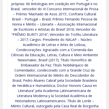
próprias: 66 Antologias em coedição em Portugal e no
Brasil; vencedor do III Concurso Internacional de Prosa
– Prémio ‘Machado de Assis 2015’, Confraria Cultural
Brasil – Portugal – Brasil; Prêmio Fernando Pessoa de
Honra e Mérito – Literarte – Associação Internacional
de Escritores e Artistas do Brasil’ 2016; Vencedor do
“PRÊMIO BURITI 2016”; Vencedor do Troféu Literatura
– 2017; Cargos: Presidente do NALAP – Núcleo
Acadêmico de Letras e Artes de Lisboa;;
Condecorações: Agraciado com a ‘Comenda das
Ciências da Educação, Letras, Cultura e Meio Ambiente
Newsmaker, Brasil’ (2017); Título Honorífico de
Embaixador da Paz; Título Nobiliárquico de
Comendador, condecorado com a ‘Grande Cruz da
Ordem Internacional do Mérito do Descobridor do
Brasil, Pedro Álvares Cabral’ pela Sociedade Brasileira
de Heráldica e Humanística; Doctor Honoris Causa en
Literatura” pela Academia Latinoamericana de
Literatura Moderna y la Sociedad Académica de
Historiadores Latinoamericanos. Título de Lorde –
Mérito Cultural, outorgado pela Casa Real de Borgonha