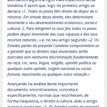
temática. É assim que, logo no primeiro artigo se
declara:
«1. Todos os povos têm direito de dispor de si
mesmos. Em virtude desse direito, eles determinam
livremente o seu desenvolvimento económico, social e
cultural. 2. Para atingirem os seus fins todos os povos
podem dispor livremente das suas riquezas e dos seus
recursos naturais…»
e, no seu artigo segundo: «
2. Os
Estados partes do presente Convénio comprometem-se
a garantir que os direitos aqui enunciados serão
exercidos sem nenhuma discriminação fundamentada
na raça, cor, sexo, língua, religião, opinião política ou
qualquer outra opinião, origem nacional ou social,
fortuna, nascimento ou qualquer outra situação
.»
Avançando na análise deste importante
documento, encontraremos, concreta e
especificamente, normas que reconhecem, de
forma inequívoca, o direito à cultura, aliás o artigo
quinze é claríssimo:
«1. Os Estados partes do presente