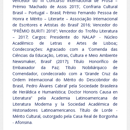
vencedor do III Concurso Internacional de Prosa –
Prémio ‘Machado de Assis 2015’, Confraria Cultural
Brasil – Portugal – Brasil; Prêmio Fernando Pessoa de
Honra e Mérito – Literarte – Associação Internacional
de Escritores e Artistas do Brasil’ 2016; Vencedor do
“PRÊMIO BURITI 2016”; Vencedor do Troféu Literatura
– 2017; Cargos: Presidente do NALAP - Núcleo
Acadêmico de Letras e Artes de Lisboa;;
Condecorações: Agraciado com a ‘Comenda das
Ciências da Educação, Letras, Cultura e Meio Ambiente
Newsmaker, Brasil’ (2017); Título Honorífico de
Embaixador da Paz; Título Nobiliárquico de
Comendador, condecorado com a ‘Grande Cruz da
Ordem Internacional do Mérito do Descobridor do
Brasil, Pedro Álvares Cabral’ pela Sociedade Brasileira
de Heráldica e Humanística; Doctor Honoris Causa en
Literatura” pela Academia Latinoamericana de
Literatura Moderna y la Sociedad Académica de
Historiadores Latinoamericanos. Título de Lorde -
Mérito Cultural, outorgado pela Casa Real de Borgonha
- Afonsina.