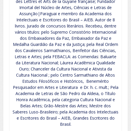
des Lettres et Arts de la Guyane française; Fundador
Imortal del Núcleo de Artes, Ciências e Letras de
Assunção|Paraguai e membro da Academia dos
Intelectuais e Escritores do Brasil – AIEB. Autor de 8
livros. Jurado de concursos literários. Recebeu, dentre
vários titulos: pelo Supremo Consistório Internacional
dos Embaixadores da Paz, Embaixador da Paz e
Medalha Guardião da Paz e da Justiça; pela Real Ordem
dos Cavaleiros Sarmathianos, Benfeitor das Ciências,
Letras e Artes; pela FEBACLA: as Comendas: Baluarte
da Literatura Nacional; Láurea Acadêmica Qualidade
Ouro; Chanceler da Cultura Nacional e Ativista da
Cultura Nacional ; pelo Centro Sarmathiano de Altos
Estudos Filosóficos e Históricos, Benemérito
Pesquisador em Artes e Literatura e Dr. h. c. mult.; Pela
Academia de Letras de São Pedro da Aldeia, o Título
Honra Acadêmica, pela categoria Cultura Nacional e
Belas Artes; Grão-Mestre das Artes; Mestre dos
Saberes Luso-Brasileiro; pela Academia dos Intelectuais
e Escritores do Brasil – AIEB, Grandes Escritores do
Brasil.