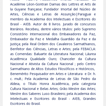
Académie Léon-Gontran Damas des Lettres et Arts de
la Guyane française; Fundador Imortal del Núcleo de
Artes, Ciências e Letras de Assunção|Paraguai e
membro da Academia dos Intelectuais e Escritores do
Brasil - AIEB. Autor de 8 livros. Jurado de concursos
literários. Recebeu, dentre vários titulos: pelo Supremo
Consistório Internacional dos Embaixadores da Paz,
Embaixador da Paz e Medalha Guardião da Paz e da
Justiça; pela Real Ordem dos Cavaleiros Sarmathianos,
Benfeitor das Ciências, Letras e Artes; pela FEBACLA:
as Comendas: Baluarte da Literatura Nacional; Láurea
Acadêmica Qualidade Ouro; Chanceler da Cultura
Nacional e Ativista da Cultura Nacional ; pelo Centro
Sarmathiano de Altos Estudos Filosóficos e Históricos,
Benemérito Pesquisador em Artes e Literatura e Dr. h.
c. mult.; Pela Academia de Letras de São Pedro da
Aldeia, o Título Honra Acadêmica, pela categoria
Cultura Nacional e Belas Artes; Grão-Mestre das Artes;
Mestre dos Saberes Luso-Brasileiro; pela Academia dos
Intelectuais e Escritores do Brasil - AIEB, Grandes
Escritores do Brasil.