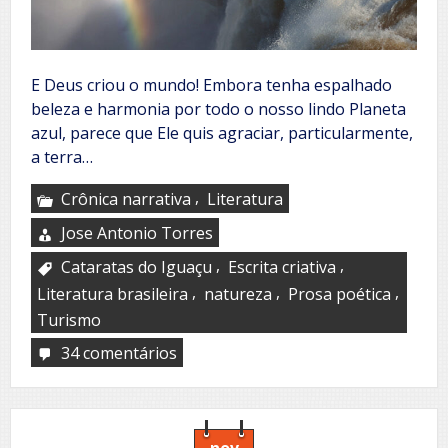
E Deus criou o mundo! Embora tenha espalhado
beleza e harmonia por todo o nosso lindo Planeta
azul, parece que Ele quis agraciar, particularmente,
a terra…
,
Crônica narrativa
Literatura
Jose Antonio Torres
,
,
Cataratas do Iguaçu
Escrita criativa
,
,
,
Literatura brasileira
natureza
Prosa poética
Turismo
34 comentários
em
Cataratas:
esplendor
do
Iguaçu
nov