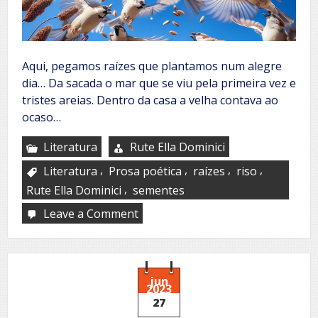
Aqui, pegamos raízes que plantamos num alegre
dia… Da sacada o mar que se viu pela primeira vez e
tristes areias. Dentro da casa a velha contava ao
ocaso…
Literatura
Rute Ella Dominici
,
,
,
,
Literatura
Prosa poética
raízes
riso
,
Rute Ella Dominici
sementes
Leave a Comment
on
Raízes
das
linhas
e
sementes
jun
2023
do
27
riso