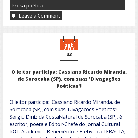
Prosa poética
Leave a Comment
on
Do
começo
ao
fim…
O
set
2017
meio
23
vale
muito
mais!
O leitor participa: Cassiano Ricardo Miranda,
de Sorocaba (SP), com suas 'Divagações
Poéticas'!
O leitor participa: Cassiano Ricardo Miranda, de
Sorocaba (SP), com suas ‘Divagações Poéticas’!
Sergio Diniz da CostaNatural de Sorocaba (SP), é
escritor, poeta e Editor-Chefe do Jornal Cultural
ROL. Acadêmico Benemérito e Efetivo da FEBACLA;