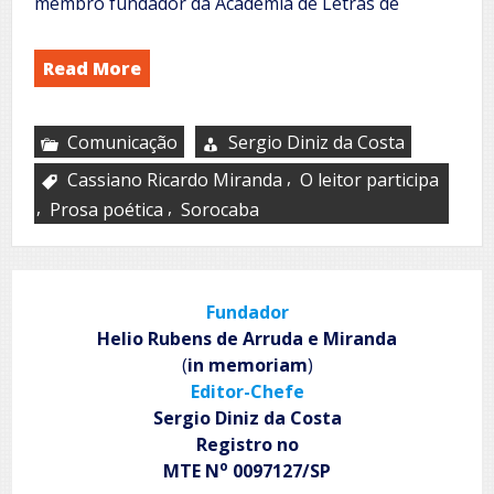
membro fundador da Academia de Letras de
Read More
Comunicação
Sergio Diniz da Costa
,
Cassiano Ricardo Miranda
O leitor participa
,
,
Prosa poética
Sorocaba
Fundador
Helio Rubens de Arruda e Miranda
(
in memoriam
)
Editor-Chefe
Sergio Diniz da Costa
Registro no
o
MTE N
0097127/SP