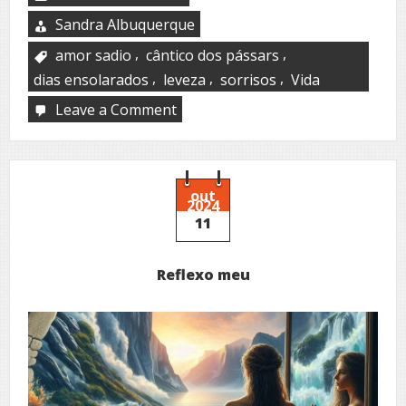
Sandra Albuquerque
,
,
amor sadio
cântico dos pássars
,
,
,
dias ensolarados
leveza
sorrisos
Vida
Leave a Comment
on
Amor,
como
é
bom
amar!
out
2024
11
Reflexo meu