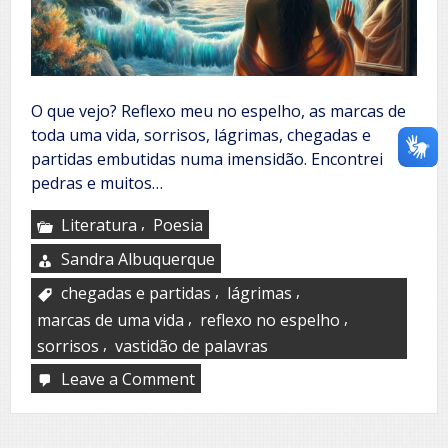
O que vejo? Reflexo meu no espelho, as marcas de
toda uma vida, sorrisos, lágrimas, chegadas e
partidas embutidas numa imensidão. Encontrei
pedras e muitos…
,
Literatura
Poesia
Sandra Albuquerque
,
,
chegadas e partidas
lágrimas
,
,
marcas de uma vida
reflexo no espelho
,
sorrisos
vastidão de palavras
Leave a Comment
on
Reflexo
meu