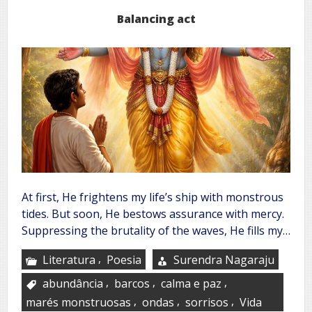
Balancing act
At first, He frightens my life’s ship with monstrous
tides. But soon, He bestows assurance with mercy.
Suppressing the brutality of the waves, He fills my…
,
Literatura
Poesia
Surendra Nagaraju
,
,
,
abundância
barcos
calma e paz
,
,
,
marés monstruosas
ondas
sorrisos
Vida