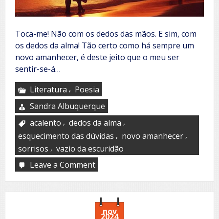
Toca-me! Não com os dedos das mãos. E sim, com
os dedos da alma! Tão certo como há sempre um
novo amanhecer, é deste jeito que o meu ser
sentir-se-á…
,
Literatura
Poesia
Sandra Albuquerque
,
,
acalento
dedos da alma
,
,
esquecimento das dúvidas
novo amanhecer
,
sorrisos
vazio da escuridão
Leave a Comment
on
Toca-
me!
nov
2024