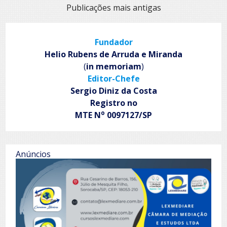
Navegação
Publicações mais antigas
por
posts
Fundador
Helio Rubens de Arruda e Miranda
(
in memoriam
)
Editor-Chefe
Sergio Diniz da Costa
Registro no
o
MTE N
0097127/SP
Anúncios