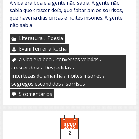
A vida era boa e a gente não sabia. A gente não
sabia que crescer doía, que faltariam os sorrisos,
que haveria dias cinzas e noites insones. A gente
não sabia
,
Literatura
Poesia
Evani Ferreira Rocha
,
,
a vida era boa
conversas veladas
,
,
crescer doía
Despedidas
,
,
incertezas do amanhã
noites insones
,
segregos escondidos
sorrisos
5 comentários
em
A
gente
não
sabia
maio
2025
2