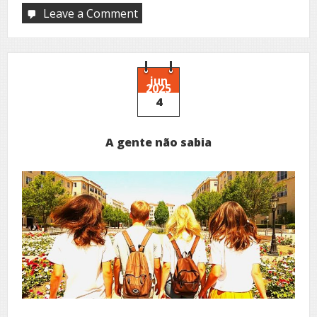
Leave a Comment
on
Balancing
act
jun
2025
4
A gente não sabia