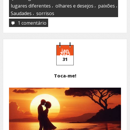
,
,
,
lugares diferentes
olhares e desejos
paixões
,
Saudades
sorrisos
1 comentário
em
Meus
guardados
jan
2025
31
Toca-me!