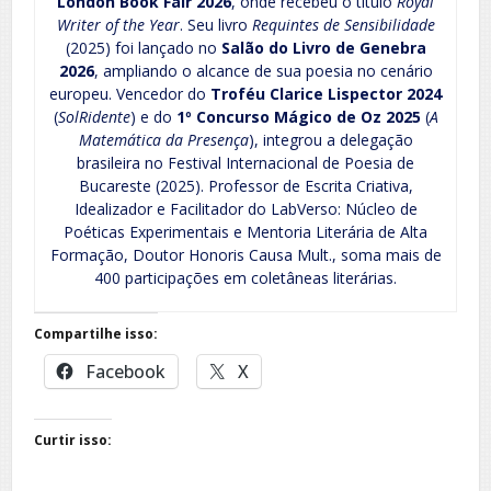
London Book Fair 2026
, onde recebeu o título
Royal
Writer of the Year
. Seu livro
Requintes de Sensibilidade
(2025) foi lançado no
Salão do Livro de Genebra
2026
, ampliando o alcance de sua poesia no cenário
europeu. Vencedor do
Troféu Clarice Lispector 2024
(
SolRidente
) e do
1º Concurso Mágico de Oz 2025
(
A
Matemática da Presença
), integrou a delegação
brasileira no Festival Internacional de Poesia de
Bucareste (2025). Professor de Escrita Criativa,
Idealizador e Facilitador do LabVerso: Núcleo de
Poéticas Experimentais e Mentoria Literária de Alta
Formação, Doutor Honoris Causa Mult., soma mais de
400 participações em coletâneas literárias.
Compartilhe isso:
Facebook
X
Curtir isso: