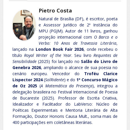
Pietro Costa
Natural de Brasília (DF), é escritor, poeta
e Assessor Jurídico de 2ª Instância do
MPU (PGJM). Autor de 11 livros, ganhou
projeção internacional com
O Barco e o
Verbo: 10 Anos de Travessia Literária
,
lançado na
London Book Fair 2026
, onde recebeu o
título
Royal Writer of the Year
. Seu livro
Requintes de
Sensibilidade
(2025) foi lançado no
Salão do Livro de
Genebra 2026
, ampliando o alcance de sua poesia no
cenário europeu. Vencedor do
Troféu Clarice
Lispector 2024
(
SolRidente
) e do
1º Concurso Mágico
de Oz 2025
(
A Matemática da Presença
), integrou a
delegação brasileira no Festival Internacional de Poesia
de Bucareste (2025). Professor de Escrita Criativa,
Idealizador e Facilitador do LabVerso: Núcleo de
Poéticas Experimentais e Mentoria Literária de Alta
Formação, Doutor Honoris Causa Mult., soma mais de
400 participações em coletâneas literárias.