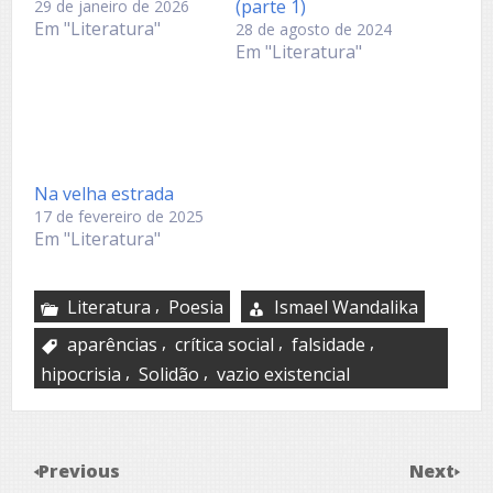
(parte 1)
29 de janeiro de 2026
Em "Literatura"
28 de agosto de 2024
Em "Literatura"
Na velha estrada
17 de fevereiro de 2025
Em "Literatura"
,
Literatura
Poesia
Ismael Wandalika
,
,
,
aparências
crítica social
falsidade
,
,
hipocrisia
Solidão
vazio existencial
Previous
Next