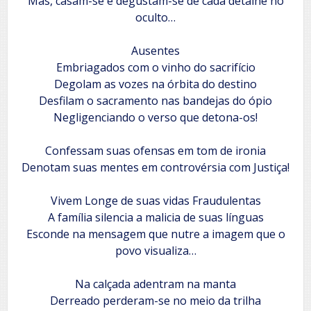
‎Mas, casam-se e degustam-se de cada detalhe no
oculto…
‎Ausentes
‎Embriagados com o vinho do sacrifício
‎Degolam as vozes na órbita do destino
‎Desfilam o sacramento nas bandejas do ópio
Negligenciando o verso que detona-os!
‎Confessam suas ofensas em tom de ironia
‎Denotam suas mentes em controvérsia com Justiça!
‎Vivem Longe de suas vidas Fraudulentas
‎A família silencia a malicia de suas línguas
‎Esconde na mensagem que nutre a imagem que o
povo visualiza…
‎Na calçada adentram na manta
‎Derreado perderam-se no meio da trilha