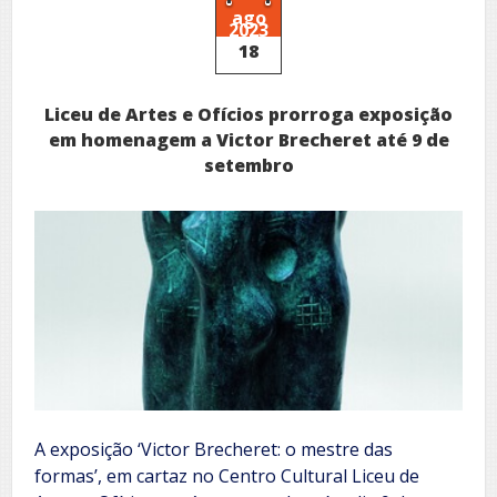
afectos,
ago
2023
por
18
César
Salgado
Liceu de Artes e Ofícios prorroga exposição
em homenagem a Victor Brecheret até 9 de
setembro
A exposição ‘Victor Brecheret: o mestre das
formas’, em cartaz no Centro Cultural Liceu de