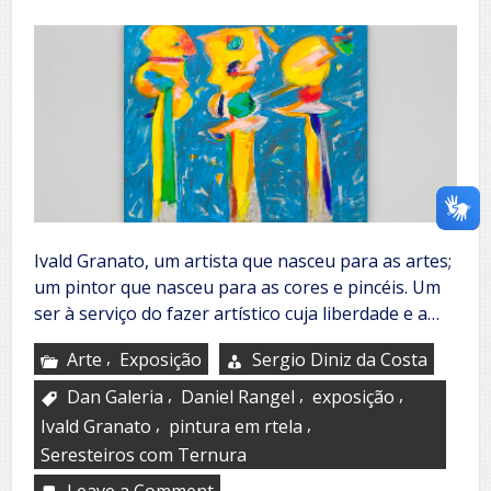
até
9
de
setembro
Ivald Granato, um artista que nasceu para as artes;
um pintor que nasceu para as cores e pincéis. Um
ser à serviço do fazer artístico cuja liberdade e a…
,
Arte
Exposição
Sergio Diniz da Costa
,
,
,
Dan Galeria
Daniel Rangel
exposição
,
,
Ivald Granato
pintura em rtela
Seresteiros com Ternura
Leave a Comment