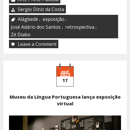
Sergio Diniz da Costa
,
,
Alágbedé
exposição
,
,
José Adário dos Santos
retrospectiva
Zé Diabo
Leave a Comment
on
Caixa
Cultural
Salvador
apresenta
exposição
out
2023
sobre
17
vida
e
obra
Museu da Língua Portuguesa lança exposição
de
Zé
virtual
Diabo