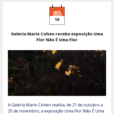
Língua
Portuguesa
lança
out
2023
exposição
16
virtual
Galeria Mario Cohen recebe exposição Uma
Flor Não É Uma Flor
A Galeria Mario Cohen realiza, de 21 de outubro a
25 de novembro, a exposição Uma Flor Não É Uma