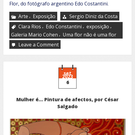
Flor, do fotógrafo argentino Edo Costantini.
,
Arte
Exposição
Sergio Diniz da Costa
,
,
,
Clara Rios
Edo Constantini
exposição
,
Galeria Mario Cohen
Uma flor não é uma flor
Leave a Comment
on
Galeria
Mario
Cohen
recebe
exposição
set
2023
Uma
6
Flor
Não
É
Mulher é… Pintura de afectos, por César
Uma
Flor
Salgado