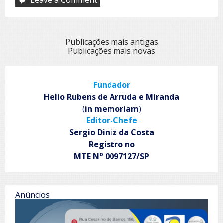
on
Dan
Galeria
abre
exposição
Navegação
Publicações mais antigas
Seres,
Publicações mais novas
por
em
homenagem
posts
a
Ivald
Fundador
Granato
Helio Rubens de Arruda e Miranda
(
in memoriam
)
Editor-Chefe
Sergio Diniz da Costa
Registro no
o
MTE N
0097127/SP
Anúncios