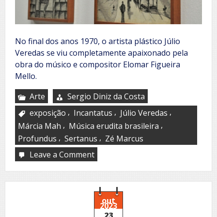
No final dos anos 1970, o artista plástico Júlio
Veredas se viu completamente apaixonado pela
obra do músico e compositor Elomar Figueira
Mello.
Arte
Sergio Diniz da Costa
,
,
,
exposição
Incantatus
Júlio Veredas
,
,
Márcia Mah
Música erudita brasileira
,
,
Profundus
Sertanus
Zé Marcus
Leave a Comment
on
Exposição
Profundus,
Sertanus,
Incantatus
out
2023
23