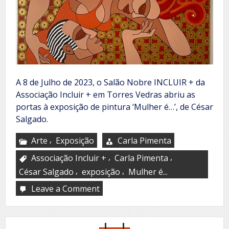
A 8 de Julho de 2023, o Salão Nobre INCLUIR + da
Associação Incluir + em Torres Vedras abriu as
portas à exposição de pintura ‘Mulher é…’, de César
Salgado.
,
Arte
Exposição
Carla Pimenta
,
,
Associação Incluir +
Carla Pimenta
,
,
César Salgado
exposição
Mulher é...
Leave a Comment
on
Mulher
é…
Pintura
de