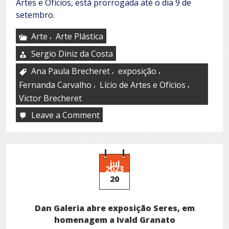
Artes e Ofícios, está prorrogada até o dia 9 de
setembro.
,
Arte
Arte Plástica
Sergio Diniz da Costa
,
,
Ana Paula Brecheret
exposição
,
,
Fernanda Carvalho
Lício de Artes e Ofícios
Victor Brecheret
Leave a Comment
on
Liceu
de
Artes
e
Ofícios
jul
2023
prorroga
20
exposição
em
homenagem
Dan Galeria abre exposição Seres, em
a
Victor
homenagem a Ivald Granato
Brecheret