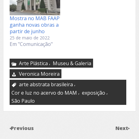
e apresenta obras de
26 artistas A partir de
20 de abril, a 37ª
Mostra no MAB FAAP
edição do Panorama
ganha novas obras a
de Arte Brasileira:
partir de junho
Sob as…
25 de maio de 2022
Em "Comunicação"
,
Arte Plástica
Museu & Galeria
Veronica Moreira
,
arte abstrata brasileira
,
,
Cor e luz no acervo do MAM
exposição
São Paulo
Previous
Next