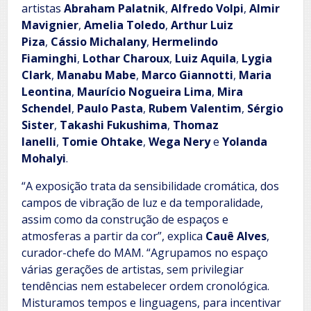
artistas
Abraham Palatnik
,
Alfredo Volpi
,
Almir
Mavignier
,
Amelia Toledo
,
Arthur Luiz
Piza
,
Cássio Michalany
,
Hermelindo
Fiaminghi
,
Lothar Charoux
,
Luiz Aquila
,
Lygia
Clark
,
Manabu Mabe
,
Marco Giannotti
,
Maria
Leontina
,
Maurício Nogueira Lima
,
Mira
Schendel
,
Paulo Pasta
,
Rubem Valentim
,
Sérgio
Sister
,
Takashi Fukushima
,
Thomaz
Ianelli
,
Tomie Ohtake
,
Wega Nery
e
Yolanda
Mohalyi
.
“A exposição trata da sensibilidade cromática, dos
campos de vibração de luz e da temporalidade,
assim como da construção de espaços e
atmosferas a partir da cor”, explica
Cauê Alves
,
curador-chefe do MAM. “Agrupamos no espaço
várias gerações de artistas, sem privilegiar
tendências nem estabelecer ordem cronológica.
Misturamos tempos e linguagens, para incentivar