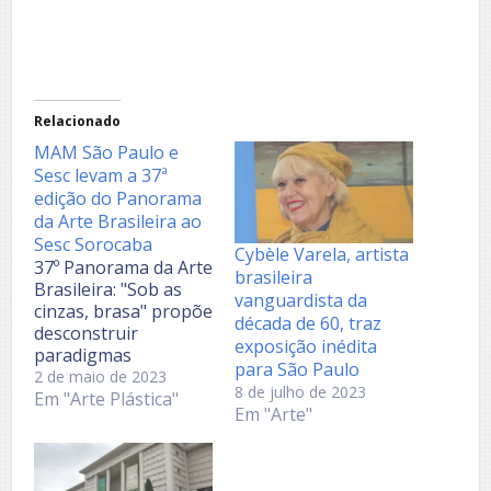
Relacionado
MAM São Paulo e
Sesc levam a 37ª
edição do Panorama
da Arte Brasileira ao
Sesc Sorocaba
Cybèle Varela, artista
37º Panorama da Arte
brasileira
Brasileira: "Sob as
vanguardista da
cinzas, brasa" propõe
década de 60, traz
desconstruir
exposição inédita
paradigmas
para São Paulo
naturalizados em
2 de maio de 2023
8 de julho de 2023
relação ao Brasil
Em "Arte Plástica"
Em "Arte"
colônia. Itinerância da
exposição ocorre a
partir da parceria
entre as instituições