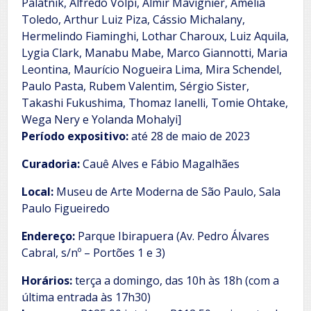
Palatnik, Alfredo Volpi, Almir Mavignier, Amelia
Toledo, Arthur Luiz Piza, Cássio Michalany,
Hermelindo Fiaminghi, Lothar Charoux, Luiz Aquila,
Lygia Clark, Manabu Mabe, Marco Giannotti, Maria
Leontina, Maurício Nogueira Lima, Mira Schendel,
Paulo Pasta, Rubem Valentim, Sérgio Sister,
Takashi Fukushima, Thomaz Ianelli, Tomie Ohtake,
Wega Nery e Yolanda Mohalyi]
Período expositivo:
até 28 de maio de 2023
Curadoria:
Cauê Alves e Fábio Magalhães
Local:
Museu de Arte Moderna de São Paulo, Sala
Paulo Figueiredo
Endereço:
Parque Ibirapuera (Av. Pedro Álvares
Cabral, s/nº – Portões 1 e 3)
Horários:
terça a domingo, das 10h às 18h (com a
última entrada às 17h30)