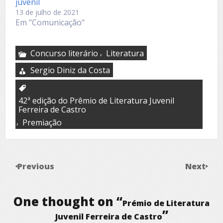
juvenil
13 de julho de 2021
Em "Comunicação"
,
Concurso literário
Literatura
Sergio Diniz da Costa
42ª edição do Prêmio de Literatura Juvenil
Ferreira de Castro
,
Premiação
Previous
Next
One thought on “
Prémio de Literatura
”
Juvenil Ferreira de Castro