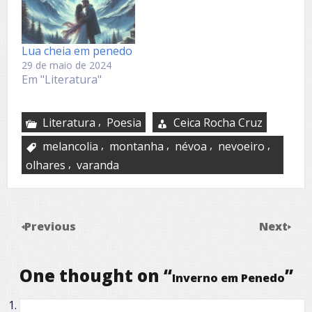
Lua cheia em penedo
29 de maio de 2024
Em "Literatura"
,
Literatura
Poesia
Ceica Rocha Cruz
,
,
,
,
melancolia
montanha
névoa
nevoeiro
,
olhares
varanda
Previous
Next
One thought on “
”
Inverno em Penedo