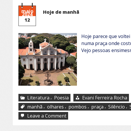
maio
Hoje de manhã
2024
12
Hoje parece que volte
numa praça onde costu
Vejo pessoas ensimes
,
Literatura
Poesia
Evani Ferreira Rocha
,
,
,
,
,
manhã
olhares
pombos
praça
Silêncio
on
Leave a Comment
Hoje
de