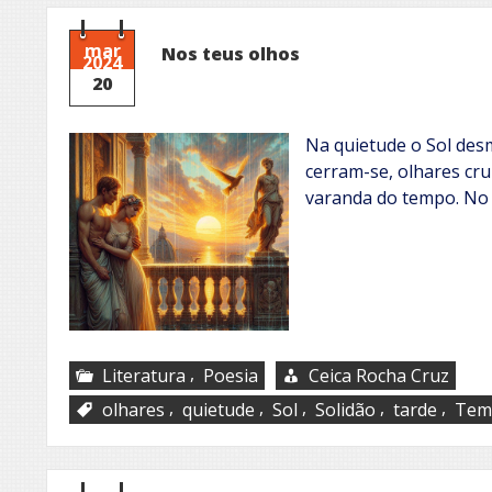
MIM
mar
Nos teus olhos
2024
20
Na quietude o Sol desm
cerram-se, olhares cr
varanda do tempo. No 
,
Literatura
Poesia
Ceica Rocha Cruz
,
,
,
,
,
olhares
quietude
Sol
Solidão
tarde
Tem