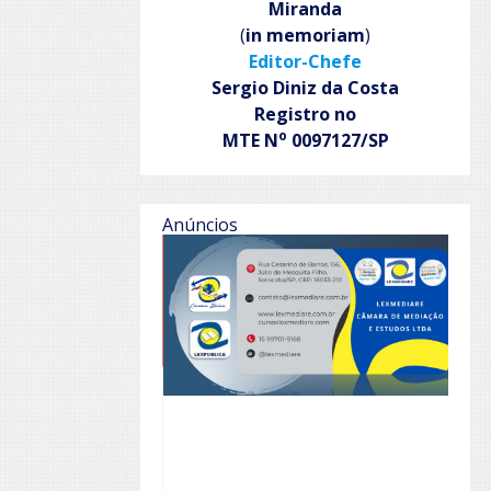
Miranda
(
in memoriam
)
Editor-Chefe
Sergio Diniz da Costa
Registro no
o
MTE N
0097127/SP
Anúncios