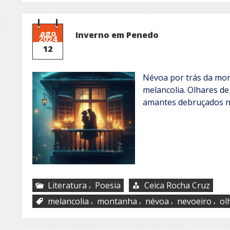
ago
Inverno em Penedo
2024
12
Névoa por trás da mont
melancolia. Olhares d
amantes debruçados 
,
Literatura
Poesia
Ceica Rocha Cruz
,
,
,
,
melancolia
montanha
névoa
nevoeiro
ol