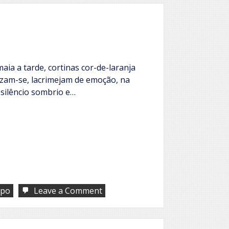
aia a tarde, cortinas cor-de-laranja
uzam-se, lacrimejam de emoção, na
silêncio sombrio e…
on
po
Leave a Comment
Nos
teus
olhos