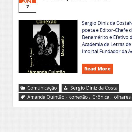
2021
7
Sergio Diniz da CostaN
poeta e Editor-Chefe d
Benemérito e Efetivo
Academia de Letras de
Imortal Fundador da 
Read More
Comunicação
Sergio Diniz da Costa
,
,
,
Amanda Quintão
conexão
Crônica
olhares