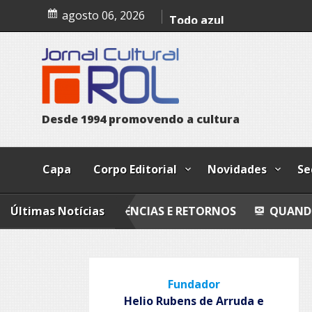
Palácio dos inocentes
Skip
agosto 06, 2026
to
content
D
e
s
d
e
1
9
9
4
p
r
o
m
o
v
e
n
d
o
a
c
u
l
t
u
r
a
Capa
Corpo Editorial
Novidades
Se
NTRE AUSÊNCIAS E RETORNOS
Últimas Notícias
QUANDO FORES EM
Fundador
Helio Rubens de Arruda e