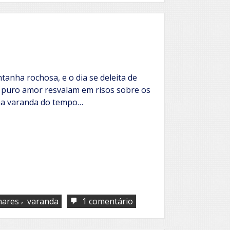
luar
e
o
amor
anha rochosa, e o dia se deleita de
e puro amor resvalam em risos sobre os
na varanda do tempo…
,
em
hares
varanda
1 comentário
Inverno
em
Penedo