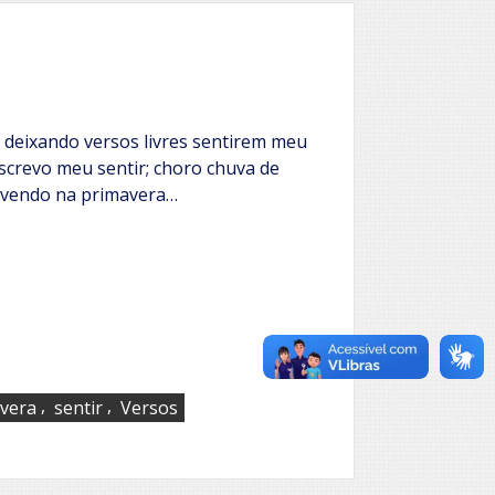
 deixando versos livres sentirem meu
escrevo meu sentir; choro chuva de
ivendo na primavera…
,
,
vera
sentir
Versos