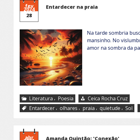
fev
Entardecer na praia
2024
28
Na tarde sombria busc
mansinho. No vislumbr
amor na sombra da pa
,
Literatura
Poesia
Ceica Rocha Cruz
,
,
,
,
Entardecer
olhares
praia
quietude
Sol
abr
Amanda Quintão: 'Conexão'