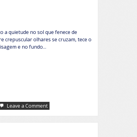
o a quietude no sol que fenece de
e crepuscular olhares se cruzam, tece o
isagem e no fundo…
on
Leave a Comment
Entardecer
na
praia