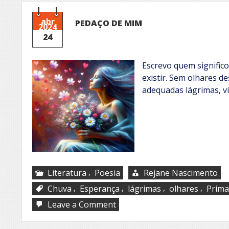
manhã
abr
PEDAÇO DE MIM
2024
24
Escrevo quem significo
existir. Sem olhares d
adequadas lágrimas, v
,
Literatura
Poesia
Rejane Nascimento
,
,
,
,
Chuva
Esperança
lágrimas
olhares
Prima
on
Leave a Comment
PEDAÇO
DE