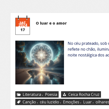
set
O luar e o amor
2024
17
No céu prateado, sob o 
reflete no chão, ilumi
noite nostálgica dos a
,
Literatura
Poesia
Ceica Rocha Cruz
,
,
,
,
Canção
céu luzidio
Emoções
Luar
olhare