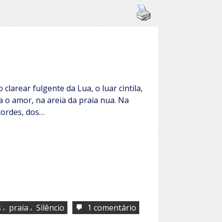
clarear fulgente da Lua, o luar cintila,
na o amor, na areia da praia nua. Na
cordes, dos…
,
,
em
s
praia
Silêncio
1 comentário
O