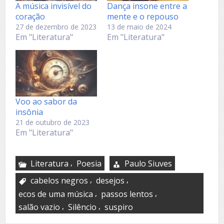
A música invisível do
Dança insone entre a
coração
mente e o repouso
27 de dezembro de 2023
13 de maio de 2024
Em "Literatura"
Em "Literatura"
Voo ao sabor da
insônia
21 de outubro de 2023
Em "Literatura"
,
Literatura
Poesia
Paulo Siuves
,
,
cabelos negros
desejos
,
,
ecos de uma música
passos lentos
,
,
salão vazio
Silêncio
suspiro