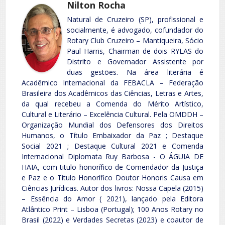
Nilton Rocha
Natural de Cruzeiro (SP), profissional e
socialmente, é advogado, cofundador do
Rotary Club Cruzeiro – Mantiqueira, Sócio
Paul Harris, Chairman de dois RYLAS do
Distrito e Governador Assistente por
duas gestões. Na área literária é
Acadêmico Internacional da FEBACLA – Federação
Brasileira dos Acadêmicos das Ciências, Letras e Artes,
da qual recebeu a Comenda do Mérito Artístico,
Cultural e Literário – Excelência Cultural. Pela OMDDH –
Organização Mundial dos Defensores dos Direitos
Humanos, o Título Embaixador da Paz ; Destaque
Social 2021 ; Destaque Cultural 2021 e Comenda
Internacional Diplomata Ruy Barbosa - O ÁGUIA DE
HAIA, com titulo honorífico de Comendador da Justiça
e Paz e o Título Honorífico Doutor Honoris Causa em
Ciências Jurídicas. Autor dos livros: Nossa Capela (2015)
– Essência do Amor ( 2021), lançado pela Editora
Atlântico Print – Lisboa (Portugal); 100 Anos Rotary no
Brasil (2022) e Verdades Secretas (2023) e coautor de