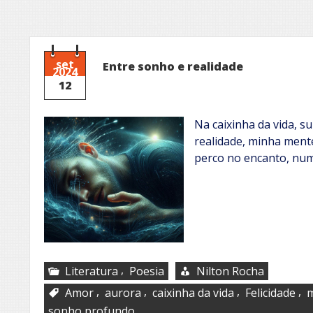
set
Entre sonho e realidade
2024
12
Na caixinha da vida, s
realidade, minha ment
perco no encanto, nu
,
Literatura
Poesia
Nilton Rocha
,
,
,
,
Amor
aurora
caixinha da vida
Felicidade
sonho profundo