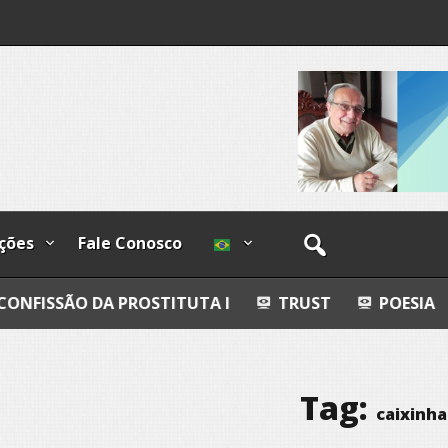
I
lzadas
ções
Fale Conosco
 PROSTITUTA I
TRUST
POESIA
ESFERAS, 
Tag:
caixinha