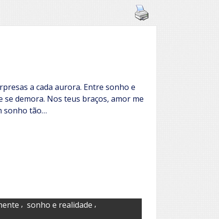
urpresas a cada aurora. Entre sonho e
e se demora. Nos teus braços, amor me
m sonho tão…
,
,
mente
sonho e realidade