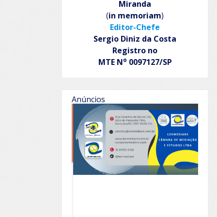
Miranda
(
in memoriam
)
Editor-Chefe
Sergio Diniz da Costa
Registro no
o
MTE N
0097127/SP
Anúncios