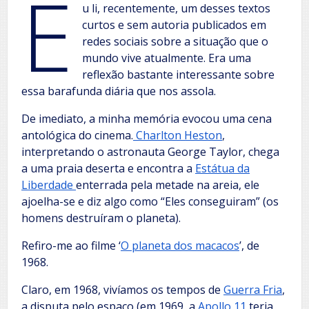
E
u li, recentemente, um desses textos
curtos e sem autoria publicados em
redes sociais sobre a situação que o
mundo vive atualmente. Era uma
reflexão bastante interessante sobre
essa barafunda diária que nos assola.
De imediato, a minha memória evocou uma cena
antológica do cinema.
Charlton Heston
,
interpretando o astronauta George Taylor, chega
a uma praia deserta e encontra a
Estátua da
Liberdade
enterrada pela metade na areia, ele
ajoelha-se e diz algo como “Eles conseguiram” (os
homens destruíram o planeta).
Refiro-me ao filme ‘
O planeta dos macacos
’, de
1968.
Claro, em 1968, vivíamos os tempos de
Guerra Fria
,
a disputa pelo espaço (em 1969, a
Apollo 11
teria