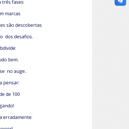
três fases:
com marcas
des são descobertas
o dos desafios.
bdivide:
tudo bem.
-se no auge..
a pensar:
de de 100
egando!
a erradamente:
orrer!