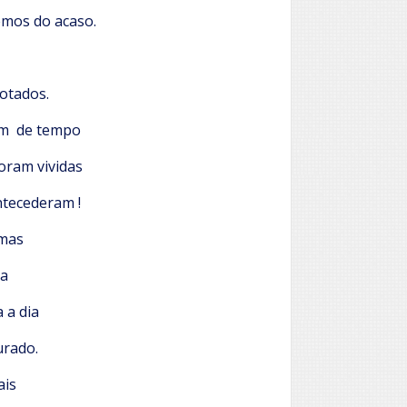
mos do acaso.
otados.
em de tempo
oram vividas
ntecederam !
imas
ia
 a dia
rado.
ais