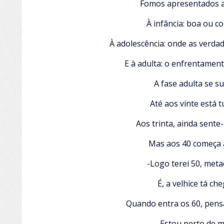
Fomos apresentados a 
À infância: boa ou 
À adolescência: onde as verda
E à adulta: o enfrentament
A fase adulta se su
Até aos vinte está 
Aos trinta, ainda sente
Mas aos 40 começa 
-Logo terei 50, meta
É, a velhice tá ch
Quando entra os 60, pens
Estou perto de m