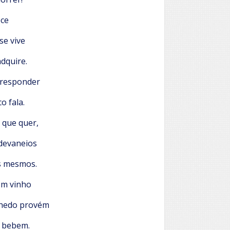
ce
se vive
dquire.
 responder
o fala.
 que quer,
 devaneios
s mesmos.
om vinho
inhedo provém
 bebem.