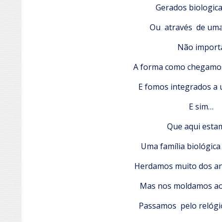
Gerados biologic
Ou através de um
Não import
A forma como chegam
E fomos integrados a u
E sim…
Que aqui esta
Uma família biológica
Herdamos muito dos a
Mas nos moldamos ao
Passamos pelo relógi