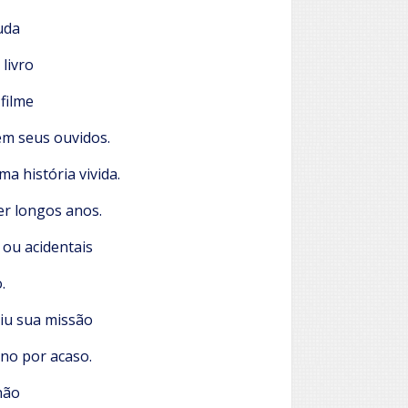
uda
livro
filme
m seus ouvidos.
a história vivida.
er longos anos.
 ou acidentais
.
iu sua missão
no por acaso.
não