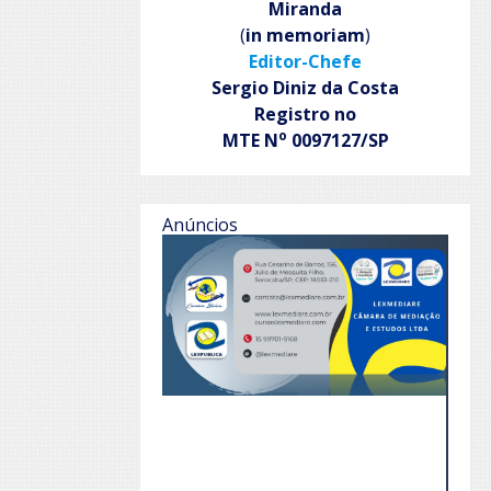
Miranda
(
in memoriam
)
Editor-Chefe
Sergio Diniz da Costa
Registro no
o
MTE N
0097127/SP
Anúncios