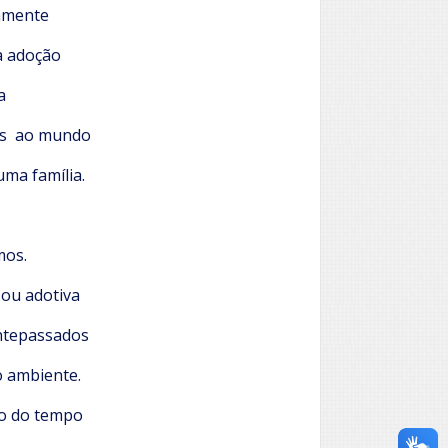
amente
a adoção
a
os ao mundo
ma família.
mos.
 ou adotiva
ntepassados
 ambiente.
o do tempo