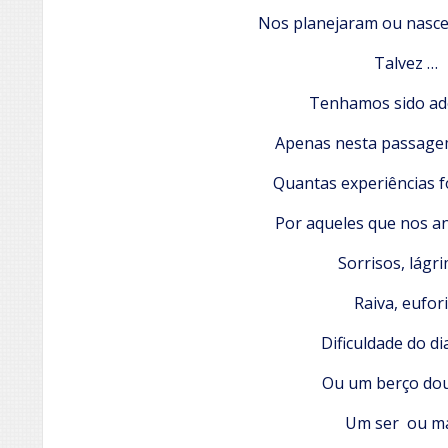
Nos planejaram ou nasce
Talvez …
Tenhamos sido ad
Apenas nesta passag
Quantas experiências f
Por aqueles que nos a
Sorrisos, lágr
Raiva, eufor
Dificuldade do dia
Ou um berço dou
Um ser ou m