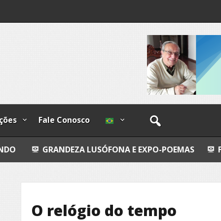
o-
os
ções
Fale Conosco
ANDEZA LUSÓFONA E EXPO-POEMAS
FLY FISHING
O relógio do tempo