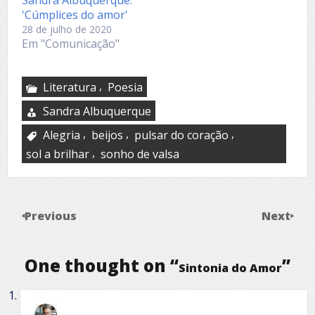
'Cúmplices do amor'
28 de julho de 2020
Em "Comunicação"
,
Literatura
Poesia
Sandra Albuquerque
,
,
,
Alegria
beijos
pulsar do coração
,
sol a brilhar
sonho de valsa
Previous
Next
One thought on “
”
Sintonia do Amor