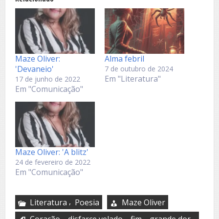
Maze Oliver:
Alma febril
'Devaneio'
7 de outubro de 2024
Em "Literatura"
17 de junho de 2022
Em "Comunicação"
Maze Oliver: 'A blitz'
24 de fevereiro de 2022
Em "Comunicação"
,
Literatura
Poesia
Maze Oliver
,
,
,
,
Coração
disfarce velado
fim
grande dor