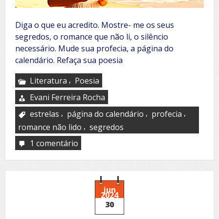
Diga o que eu acredito. Mostre- me os seus
segredos, o romance que não li, o silêncio
necessário. Mude sua profecia, a página do
calendário. Refaça sua poesia
,
Literatura
Poesia
Evani Ferreira Rocha
,
,
,
estrelas
página do calendário
profecia
,
romance não lido
segredos
1 comentário
em
O
desencanto
da
flor
jun
2024
30