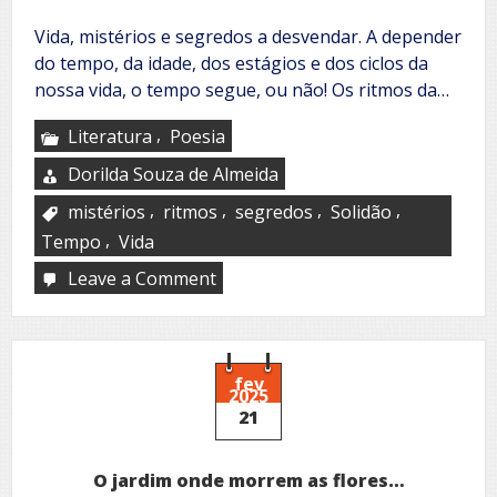
Vida, mistérios e segredos a desvendar. A depender
do tempo, da idade, dos estágios e dos ciclos da
nossa vida, o tempo segue, ou não! Os ritmos da…
,
Literatura
Poesia
Dorilda Souza de Almeida
,
,
,
,
mistérios
ritmos
segredos
Solidão
,
Tempo
Vida
Leave a Comment
on
Os
mistérios
da
mulher
fev
2025
21
O jardim onde morrem as flores…