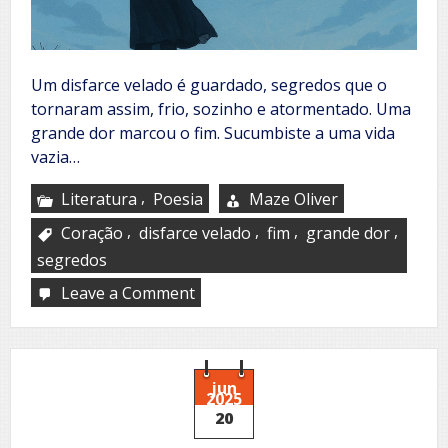
Um disfarce velado é guardado, segredos que o
tornaram assim, frio, sozinho e atormentado. Uma
grande dor marcou o fim. Sucumbiste a uma vida
vazia…
,
Literatura
Poesia
Maze Oliver
,
,
,
,
Coração
disfarce velado
fim
grande dor
segredos
Leave a Comment
on
Dor
velada
jun
2025
20