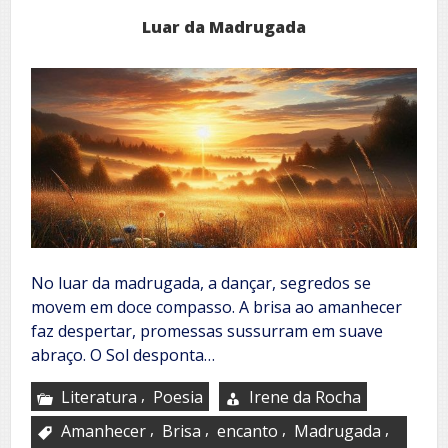
Luar da Madrugada
No luar da madrugada, a dançar, segredos se
movem em doce compasso. A brisa ao amanhecer
faz despertar, promessas sussurram em suave
abraço. O Sol desponta…
,
Literatura
Poesia
Irene da Rocha
,
,
,
,
Amanhecer
Brisa
encanto
Madrugada