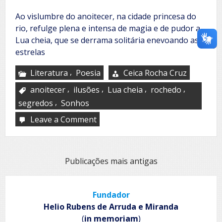
Ao vislumbre do anoitecer, na cidade princesa do
rio, refulge plena e intensa de magia e de pudor a
Lua cheia, que se derrama solitária enevoando as
estrelas
,
Literatura
Poesia
Ceica Rocha Cruz
,
,
,
,
anoitecer
ilusões
Lua cheia
rochedo
,
segredos
Sonhos
Leave a Comment
on
Lua
cheia
em
penedo
Navegação
Publicações mais antigas
por
posts
Fundador
Helio Rubens de Arruda e Miranda
(
in memoriam
)