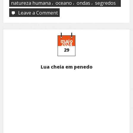
,
,
,
natureza humana
oceano
ondas
segredos
Leave a Comment
on
Mar
germinal
maio
2024
29
Lua cheia em penedo