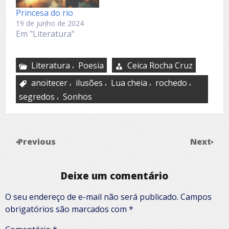
Princesa do rio
19 de junho de 2024
Em "Literatura"
,
Literatura
Poesia
Ceica Rocha Cruz
,
,
,
,
anoitecer
ilusões
Lua cheia
rochedo
,
segredos
Sonhos
Previous
Next
Deixe um comentário
O seu endereço de e-mail não será publicado.
Campos
obrigatórios são marcados com
*