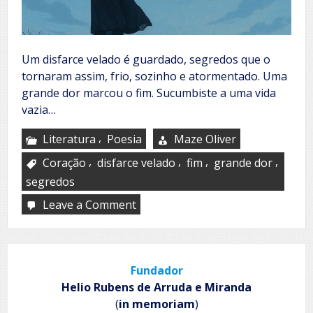
Um disfarce velado é guardado, segredos que o
tornaram assim, frio, sozinho e atormentado. Uma
grande dor marcou o fim. Sucumbiste a uma vida
vazia…
,
Literatura
Poesia
Maze Oliver
,
,
,
,
Coração
disfarce velado
fim
grande dor
segredos
Leave a Comment
on
Dor
velada
Fundador
Helio Rubens de Arruda e Miranda
(
in memoriam
)