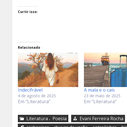
Curtir isso:
Relacionado
Indecifrável
A mala e o cais
4 de agosto de 2025
23 de maio de 2025
Em "Literatura"
Em "Literatura"
,
Literatura
Poesia
Evani Ferreira Rocha
,
,
,