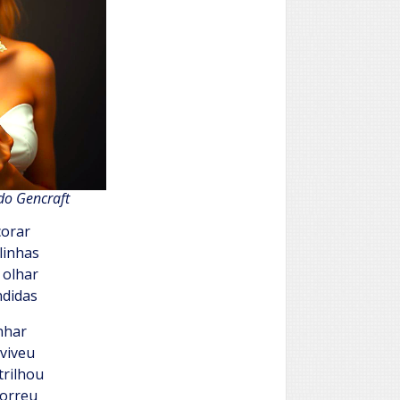
do Gencraft
corar
linhas
 olhar
ndidas
nhar
 viveu
trilhou
morreu