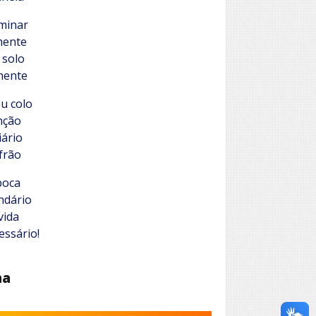
minar
mente
 solo
mente
u colo
nção
iário
frão
boca
ndário
vida
essário!
ha