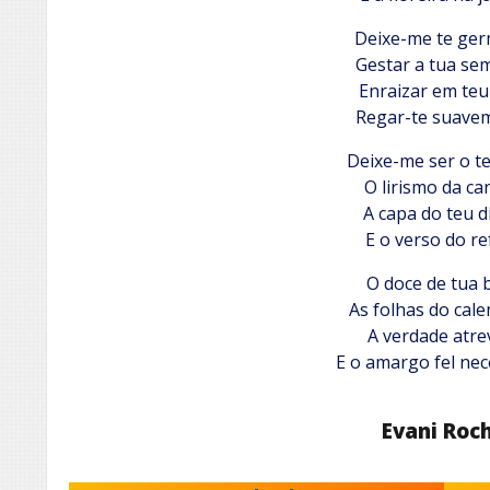
Deixe-me te ger
Gestar a tua se
Enraizar em teu
Regar-te suave
Deixe-me ser o te
O lirismo da ca
A capa do teu d
E o verso do re
O doce de tua 
As folhas do cale
A verdade atre
E o amargo fel nec
Evani Roc