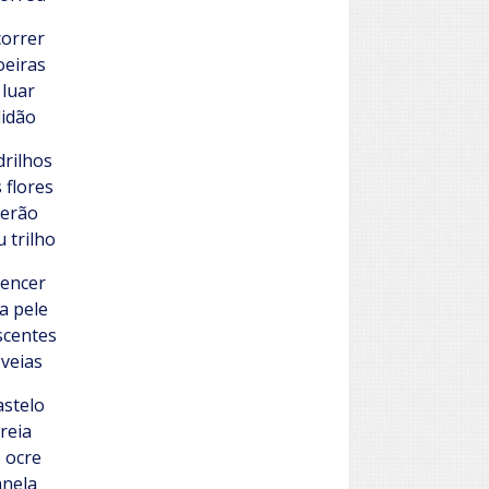
correr
oeiras
 luar
lidão
drilhos
 flores
verão
 trilho
tencer
a pele
scentes
veias
astelo
reia
 ocre
anela