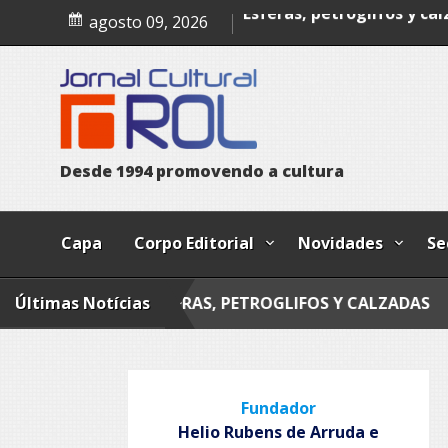
Poesia
Skip
agosto 09, 2026
to
Esferas, petroglifos y ca
content
D
e
s
d
e
1
9
9
4
p
r
o
m
o
v
e
n
d
o
a
c
u
l
t
u
r
a
Capa
Corpo Editorial
Novidades
Se
Últimas Notícias
ESFERAS, PETROGLIFOS Y CALZADAS
MANDAL
Fundador
Helio Rubens de Arruda e