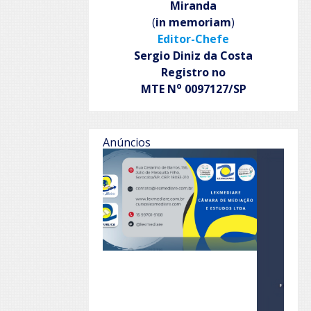
Miranda
(
in memoriam
)
Editor-Chefe
Sergio Diniz da Costa
Registro no
o
MTE N
0097127/SP
Anúncios