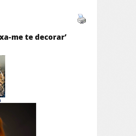
xa-me te decorar’
a