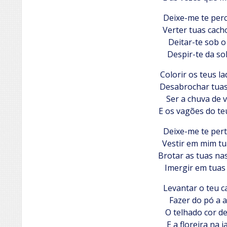
Deixe-me te per
Verter tuas cach
Deitar-te sob o
Despir-te da so
Colorir os teus la
Desabrochar tuas
Ser a chuva de 
E os vagões do teu
Deixe-me te per
Vestir em mim tu
Brotar as tuas na
Imergir em tuas 
Levantar o teu c
Fazer do pó a a
O telhado cor de
E a floreira na j