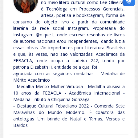
no meio lítero-cultural como Lee Oliveira,
é Tecnóloga em Processos Gerenciais,
artesã, poetisa e bookstagram, forma de
consumo do objeto livro a partir da comunidade
literária da rede social Instagram. Proprietária do
Instagram @o.que.li, onde escreve resenhas de livros
de autores nacionais e/ou independentes, dando luz a
essas obras tão importantes para Literatura Brasileira
e que, às vezes, não são valorizadas. Acadêmica da
FEBACLA, onde ocupa a cadeira 242, tendo por
patrona Elizabeth II, entidade pela qual foi
agraciada com as seguintes medalhas: - Medalha de
Mérito Acadêmico
- Medalha Mérito Mulher Virtuosa - Medalha alusiva a
10 anos da FEBACLA - Acadêmica Internacional -
Medalha Tributo a Chiquinha Gonzaga
- Destaque Cultural Febacliano 2022 - Comenda Sete
Maravilhas do Mundo Moderno. É coautora das
antologias 'Um brinde de Natal' e 'Rimas, Versos e
Bardos'.