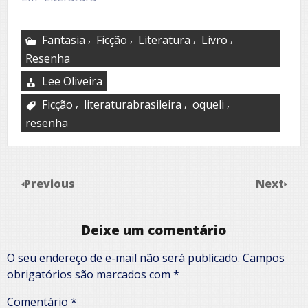
,
,
,
,
Fantasia
Ficção
Literatura
Livro
Resenha
Lee Oliveira
,
,
,
Ficção
literaturabrasileira
oqueli
resenha
Previous
Next
Deixe um comentário
O seu endereço de e-mail não será publicado.
Campos
obrigatórios são marcados com
*
Comentário
*