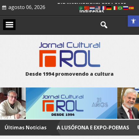
Leopoldo e o mendigo
Skip
agosto 06, 2026
to
Dia Internacional dos Povos
content
Abrir a 
Indígenas
D
e
s
d
e
1
9
9
4
p
r
o
m
o
v
e
n
d
o
a
c
u
l
t
u
r
a
NDEZA LUSÓFONA E EXPO-POEMAS
Últimas Notícias
FLY FISHING