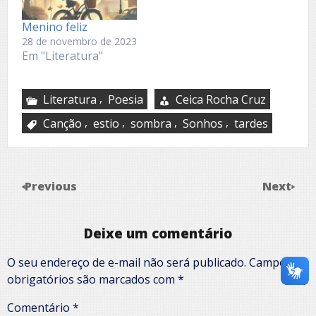
Menino feliz
28 de novembro de 2023
Em "Literatura"
,
Literatura
Poesia
Ceica Rocha Cruz
,
,
,
,
Canção
estio
sombra
Sonhos
tardes
Previous
Next
Deixe um comentário
O seu endereço de e-mail não será publicado.
Campos
obrigatórios são marcados com
*
Comentário
*