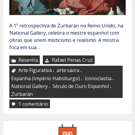
A 1ª retrospectiva de Zurbarán no Reino Unido, na
National Gallery, celebra o mestre espanhol com
obras que unem misticismo e realismo. A mostra
foca em sua…
Resenha
Rafael Penas Cruz
,
,
Arte Figurativa
arte sacra
,
,
Espanha (Império Habsburgo)
Iconoclastia
,
,
National Gallery
Século de Ouro Espanhol
Zurbarán
1 comentário
em
Zurbarán
en
la
National
Gallery
mar