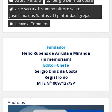
Arte
Pintura
Sergio Diniz da Costa
,
,
arte sacra
Il summo pittore sacro
,
José Lima dos Santos
O pintor das Igrejas
Leave a Comment
on
José
Lima
dos
Santos
Fundador
–
O
Helio Rubens de Arruda e Miranda
pintor
(
in memoriam
)
das
Editor-Chefe
igrejas
Sergio Diniz da Costa
Registro no
o
MTE N
0097127/SP
Anúncios