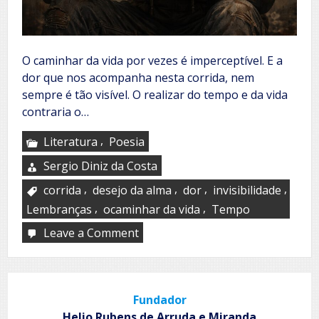
O caminhar da vida por vezes é imperceptível. E a
dor que nos acompanha nesta corrida, nem
sempre é tão visível. O realizar do tempo e da vida
contraria o…
,
Literatura
Poesia
Sergio Diniz da Costa
,
,
,
,
corrida
desejo da alma
dor
invisibilidade
,
,
Lembranças
ocaminhar da vida
Tempo
Leave a Comment
on
Aquele
que
abandona
o
Fundador
sonhar…
Helio Rubens de Arruda e Miranda