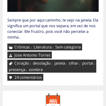
Sempre que por aqui caminho, te vejo na janela. Ela
significa um portal que nos separa, em vez de nos
conectar. Me frustro, pois você não percebe a
minha…
,
,
Crônicas
Literatura
Sem categoria
Jose Antonio Torres
,
,
,
,
,
Coração
desolação
janela
olhar
portal
,
presença
sombra
24 comentários
em
A
janela
ago
2025