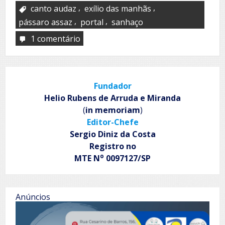
,
,
canto audaz
exílio das manhãs
,
,
pássaro assaz
portal
sanhaço
1 comentário
em
Imperativo
Fundador
Helio Rubens de Arruda e Miranda
(
in memoriam
)
Editor-Chefe
Sergio Diniz da Costa
Registro no
o
MTE N
0097127/SP
Anúncios