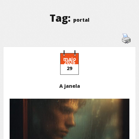
Tag:
portal
maio
2026
29
A janela