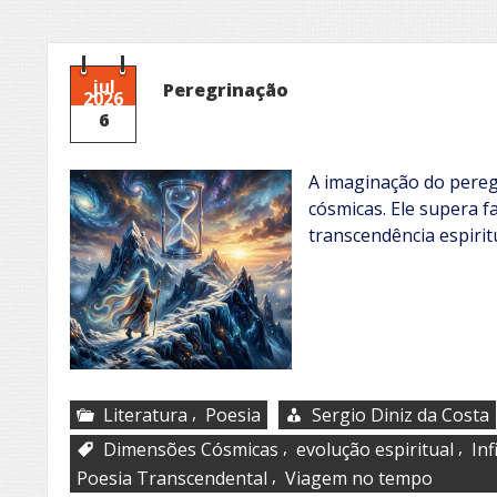
jul
Peregrinação
2026
6
A imaginação do pereg
cósmicas. Ele supera f
transcendência espiri
,
Literatura
Poesia
Sergio Diniz da Costa
,
,
Dimensões Cósmicas
evolução espiritual
In
,
Poesia Transcendental
Viagem no tempo