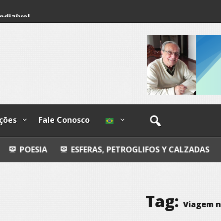
ndizível
I
lzadas
ções
Fale Conosco
ESFERAS, PETROGLIFOS Y CALZADAS
MANDAL
Tag:
Viagem 