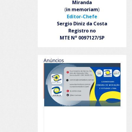
Miranda
(
in memoriam
)
Editor-Chefe
Sergio Diniz da Costa
Registro no
o
MTE N
0097127/SP
Anúncios