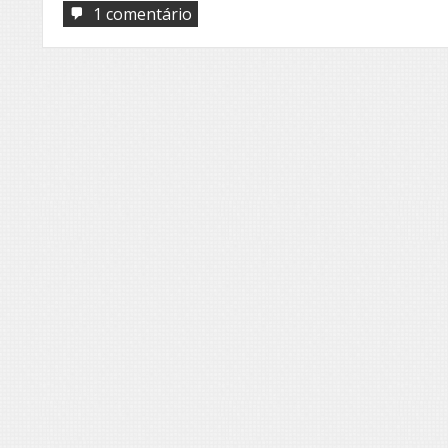
em
1 comentário
Peregrinação